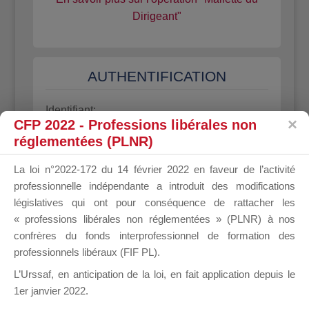
Dirigeant"
AUTHENTIFICATION
Identifiant:
CFP 2022 - Professions libérales non
réglementées (PLNR)
Mot de passe:
La loi n°2022-172 du 14 février 2022 en faveur de l’activité
professionnelle indépendante a introduit des modifications
Rester connecté
législatives qui ont pour conséquence de rattacher les
Connexion
« professions libérales non réglementées » (PLNR) à nos
Inscription
confrères du fonds interprofessionnel de formation des
professionnels libéraux (FIF PL).
Mot de passe oublié
L’Urssaf,
en anticipation de la loi
, en fait application depuis le
1er janvier 2022.