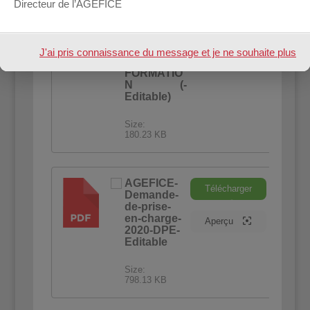
Directeur de l’AGEFICE
COVID-19-
Télécharger
ATTESTATI
PDF
ON
D’ASSIDUI
J'ai pris connaissance du message et je ne souhaite plus
Aperçu
TÉ DE
FORMATIO
l'afficher à l'avenir.
N (-
Editable)
Size:
180.23 KB
AGEFICE-
Télécharger
Demande-
PDF
de-prise-
en-charge-
Aperçu
2020-DPE-
Editable
Size:
798.13 KB