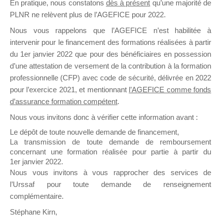
En pratique, nous constatons
dès à présent
qu’une majorité de
PLNR ne relèvent plus de l’AGEFICE pour 2022.
Télécharger tous
Nous vous rappelons que l’AGEFICE n’est habilitée à
Demandes de prise en charge
intervenir pour le financement des formations réalisées à partir
du 1er janvier 2022 que pour des bénéficiaires en possession
d’une attestation de versement de la contribution à la formation
Mallette du Dirigeant
DPE
professionnelle (CFP) avec code de sécurité, délivrée en 2022
pour l’exercice 2021, et mentionnant
l’AGEFICE comme fonds
d’assurance formation compétent
.
Archives
Nous vous invitons donc à vérifier cette information avant :
Le dépôt de toute nouvelle demande de financement,
La transmission de toute demande de remboursement
Liste des
Télécharger
concernant une formation réalisée pour partie à partir du
pièces
PDF
justificative
1er janvier 2022.
s à fournir
Aperçu
Nous vous invitons à vous rapprocher des services de
l’Urssaf pour toute demande de renseignement
Size:
complémentaire.
192.58 KB
Stéphane Kirn,