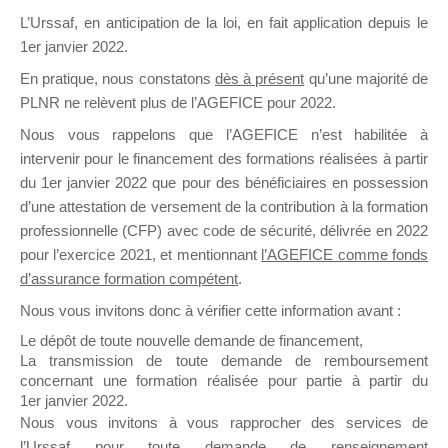
L’Urssaf,
en anticipation de la loi
, en fait application depuis le
1er janvier 2022.
En pratique, nous constatons
dès à présent
qu’une majorité de
Pendant la formation
PLNR ne relèvent plus de l’AGEFICE pour 2022.
Nous vous rappelons que l’AGEFICE n’est habilitée à
intervenir pour le financement des formations réalisées à partir
L’organisme de formation établit et doit faire
du 1er janvier 2022 que pour des bénéficiaires en possession
remplir au bénéficiaire différents
justificatifs
d’une attestation de versement de la contribution à la formation
de suivi :
professionnelle (CFP) avec code de sécurité, délivrée en 2022
pour l’exercice 2021, et mentionnant
l’AGEFICE comme fonds
d’assurance formation compétent
.
E
Au cours de la formation
Nous vous invitons donc à vérifier cette information avant :
Feuille(s) d’émargement
(pour les
Le dépôt de toute nouvelle demande de financement,
La transmission de toute demande de remboursement
formations en présentiel)
concernant une formation réalisée pour partie à partir du
Relevé(s) de connexion ou
1er janvier 2022.
relevé(s) de fréquentation
(pour les
Nous vous invitons à vous rapprocher des services de
formations à distance)
l’Urssaf pour toute demande de renseignement