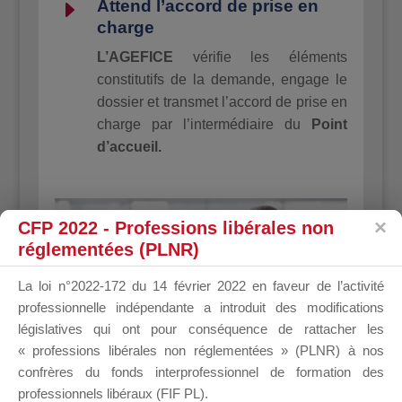
E
Attend l’accord de prise en
charge
L’AGEFICE
vérifie les éléments
constitutifs de la demande, engage le
dossier et transmet l’accord de prise en
charge par l’intermédiaire du
Point
d’accueil.
CFP 2022 - Professions libérales non
réglementées (PLNR)
La loi n°2022-172 du 14 février 2022 en faveur de l’activité
professionnelle indépendante a introduit des modifications
législatives qui ont pour conséquence de rattacher les
« professions libérales non réglementées » (PLNR) à nos
confrères du fonds interprofessionnel de formation des
professionnels libéraux (FIF PL).