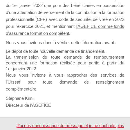
Mallette : Lire et analyser son bilan (1
du 1er janvier 2022 que pour des bénéficiaires en possession
jour), Bien gérer sa trésorerie (1 jour),
d’une attestation de versement de la contribution à la formation
professionnelle (CFP) avec code de sécurité, délivrée en 2022
Mise en place de tableaux de bord (1
pour l’exercice 2021, et mentionnant
l’AGEFICE comme fonds
jour), pour un total de 3 jours ET Socle
d’assurance formation compétent
.
commun de compétences (1 jour),
Référencement Internet & E-Réputation
Nous vous invitons donc à vérifier cette information avant :
(2 jours), pour un total également de 3
Le dépôt de toute nouvelle demande de financement,
jours.
La transmission de toute demande de remboursement
concernant une formation réalisée pour partie à partir du
1er janvier 2022.
Nous vous invitons à vous rapprocher des services de
E
Les modalités de financement
l’Urssaf pour toute demande de renseignement
de l’Opération MDD
complémentaire.
Stéphane Kirn,
Les formations de l’Opération
Directeur de l’AGEFICE
« Mallette du Dirigeant » sont
financées
hors budget annuel des
J'ai pris connaissance du message et je ne souhaite plus
Chefs d’entreprise
, ce qui veut dire