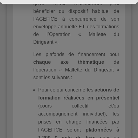
qu’un même ressortissant peut
l'afficher à l'avenir.
bénéficier du dispositif habituel de
l’AGEFICE à concurrence de son
enveloppe annuelle
ET
des formations
de l’Opération « Mallette du
Dirigeant ».
Les plafonds de financement pour
chaque axe thématique
de
l’opération « Mallette du Dirigeant »
sont les suivants :
Pour ce qui concerne les
actions de
formation réalisées en présentiel
(cours collectif et/ou
accompagnement individuel), les
prises en charge financées par
l’AGEFICE seront
plafonnées à
1.200 € nets de taxe
pour un