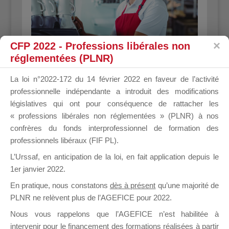
CFP 2022 - Professions libérales non
réglementées (PLNR)
La loi n°2022-172 du 14 février 2022 en faveur de l’activité
E
Le fonctionnement de
professionnelle indépendante a introduit des modifications
l’Opération MDD
législatives qui ont pour conséquence de rattacher les
« professions libérales non réglementées » (PLNR) à nos
Les stagiaires sont libres de choisir,
confrères du fonds interprofessionnel de formation des
professionnels libéraux (FIF PL).
dans chaque Mallette, un ou plusieurs
programmes de formation jusqu’à
L’Urssaf,
en anticipation de la loi
, en fait application depuis le
concurrence de 3 jours de formation
1er janvier 2022.
maximum pour chaque Mallette.
En pratique, nous constatons
dès à présent
qu’une majorité de
PLNR ne relèvent plus de l’AGEFICE pour 2022.
Ainsi, à titre d’exemple, un Dirigeant
d’entreprise peut suivre pour cette
Nous vous rappelons que l’AGEFICE n’est habilitée à
année, dans le cadre de l’Opération
intervenir pour le financement des formations réalisées à partir