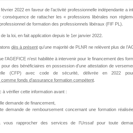
apparaître sur le f
ement complète ne peut
charge les dates d
février 2022 en faveur de l’activité professionnelle indépendante a in
our conséquence de rattacher les « professions libérales non régl
convention de formati
professionnel de formation des professionnels libéraux (FIF PL).
ntreprise a déposé
une
Les périodes de form
charge préalable
à son
sont à proscrire.
de la loi
, en fait application depuis le 1er janvier 2022.
En l’absence de d
tatons
dès à présent
qu’une majorité de PLNR ne relèvent plus de l’
de financement a reçu
un
financement d’act
rge de l’AGEFICE
,
refusées.
 l’AGEFICE n’est habilitée à intervenir pour le financement des forma
um
de quatre (4) mois
 pour des bénéficiaires en possession d’une attestation de versement
e de fin de réalisation de
nnelle (CFP) avec code de sécurité, délivrée en 2022 pour
9
Lorsque le dossier 
 comme fonds d’assurance formation compétent
.
adresse une demande 
les pièces manquant
à vérifier cette information avant :
tif
n’est susceptible d’être
infructueuses, l’AG
elle demande de financement,
as de documents initiaux
des dossiers et ceux-
ute demande de remboursement concernant une formation réalisée p
9
à vous rapprocher des services de l’Urssaf pour toute dema
Les documents prése
points à ceux de la