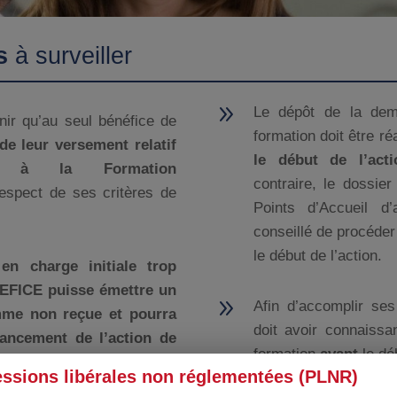
s
à surveiller
9
Le dépôt de la dem
ir qu’au seul bénéfice de
formation doit être r
de leur versement relatif
le début de l’act
n à la Formation
contraire, le dossie
espect de ses critères de
Points d’Accueil d’
conseillé de procéde
le début de l’action.
n charge initiale trop
EFICE puisse émettre un
9
Afin d’accomplir se
mme non reçue et pourra
doit avoir connaissa
nancement de l’action de
formation
avant
le déb
essions libérales non réglementées (PLNR)
Il est de la respo