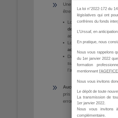
9
Une demande de rembours
La loi n°2022-172 du 14 
être adressée que :
législatives qui ont p
confrères du fonds inter
Lorsque le Chef d’e
demande de prise en 
L’Urssaf,
en anticipation 
action de formation,
En pratique, nous cons
Lorsque cette demande 
accord de prise en cha
Nous vous rappelons que
Dans
un
délai
maxim
du 1er janvier 2022 que
suivant la date effectiv
formation professio
l’action de formation.
mentionnant
l’AGEFICE
Nous vous invitons donc 
9
Aucun document rectifica
Le dépôt de toute nouv
pris en compte, même en c
La transmission de to
erronés ou incomplets.
1er janvier 2022.
Nous vous invitons 
complémentaire.