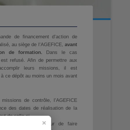
ande de financement d’action de
éalisé, au siège de l’AGEFICE,
avant
ion de formation.
Dans le cas
r est refusé. Afin de permettre aux
accomplir leurs missions, il est
r à ce dépôt au moins un mois avant
s missions de contrôle, l’AGEFICE
nce des dates de réalisation de la
ut de celle-ci.
nsabilité du demandeur de faire