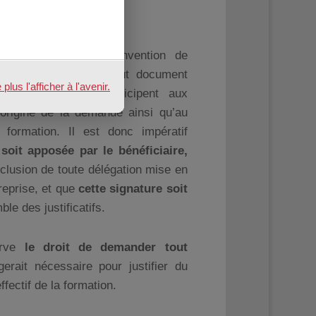
se en charge, la convention de
les d’émargement et tout document
us l'afficher à l'avenir.
 du bénéficiaire, participent aux
l’origine de la demande ainsi qu’au
 formation. Il est donc impératif
soit
apposée
par le bénéficiaire,
xclusion de toute délégation mise en
treprise, et que
cette
signa
ture soit
ble des justificatifs.
erve
le droit de demander tout
ugerait nécessaire pour justifier du
ffectif de la formation.