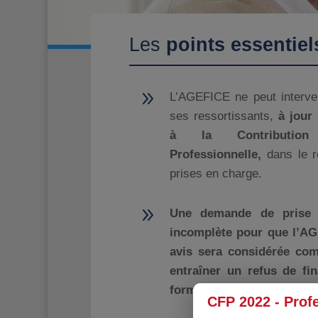
Les
points essentiel
9
L’AGEFICE ne peut interven
ses ressortissants,
à jour 
à la Contributio
Professionnelle,
dans le r
prises en charge.
9
Une demande de prise e
incomplète pour que l’AG
avis sera considérée co
entraîner un refus de fi
formation.
CFP 2022 - Prof