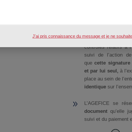
d’action de formation.
9
La demande de pri
formation, les feuil
J'ai pris connaissance du message et je ne souhaite pl
portant la signature
contrôles relatifs à 
suivi de l’action de
que
cette
signature
et
par lui seul,
à l’e
place au sein de l’en
identique
sur l’ensem
9
L’AGEFICE se rés
document
qu’elle j
suivi et du paiement e