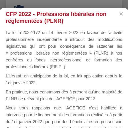
CFP 2022 - Professions libérales non
réglementées (PLNR)
La loi n°2022-172 du 14 février 2022 en faveur de l’activité
professionnelle indépendante a introduit des modifications
Vos données de compte
législatives qui ont pour conséquence de rattacher les
utilisateur
« professions libérales non réglementées » (PLNR) à nos
confrères du fonds interprofessionnel de formation des
[ms-membership-account]
professionnels libéraux (FIF PL).
L’Urssaf,
en anticipation de la loi
, en fait application depuis le
[ms-membership-logout]
1er janvier 2022.
En pratique, nous constatons
dès à présent
qu’une majorité de
Design de
Elegant Themes
| Propulsé par
PLNR ne relèvent plus de l’AGEFICE pour 2022.
WordPress
Nous vous rappelons que l’AGEFICE n’est habilitée à
intervenir pour le financement des formations réalisées à partir
du 1er janvier 2022 que pour des bénéficiaires en possession