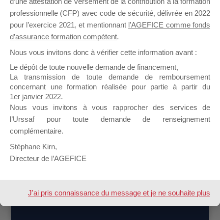
d’une attestation de versement de la contribution à la formation
professionnelle (CFP) avec code de sécurité, délivrée en 2022
pour l’exercice 2021, et mentionnant
l’AGEFICE comme fonds
d’assurance formation compétent
.
Nous vous invitons donc à vérifier cette information avant :
Le dépôt de toute nouvelle demande de financement,
La transmission de toute demande de remboursement
concernant une formation réalisée pour partie à partir du
LES AUTRES SESSIONS À
1er janvier 2022.
CET ENDROIT
Nous vous invitons à vous rapprocher des services de
l’Urssaf pour toute demande de renseignement
complémentaire.
Stéphane Kirn,
Directeur de l’AGEFICE
Design de
Elegant Themes
| Propulsé par
J'ai pris connaissance du message et je ne souhaite plus
WordPress
l'afficher à l'avenir.