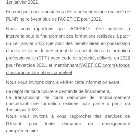
1er janvier 2022.
15)
En pratique, nous constatons
dès à présent
qu’une majorité de
17 avenue Léon Blum
PLNR ne relèvent plus de l’AGEFICE pour 2022.
Parc d\'Activités Pau-Pyrénées
Nous vous rappelons que l’AGEFICE n’est habilitée à
64000 PAU
intervenir pour le financement des formations réalisées à partir
du 1er janvier 2022 que pour des bénéficiaires en possession
d’une attestation de versement de la contribution à la formation
professionnelle (CFP) avec code de sécurité, délivrée en 2022
64000 PAU' data-latlng='' data-
location_type='add'data-zoom='16'>
pour l’exercice 2021, et mentionnant
l’AGEFICE comme fonds
d’assurance formation compétent
.
Nous vous invitons donc à vérifier cette information avant :
Le dépôt de toute nouvelle demande de financement,
La transmission de toute demande de remboursement
concernant une formation réalisée pour partie à partir du
1er janvier 2022.
Nous vous invitons à vous rapprocher des services de
l’Urssaf pour toute demande de renseignement
complémentaire.