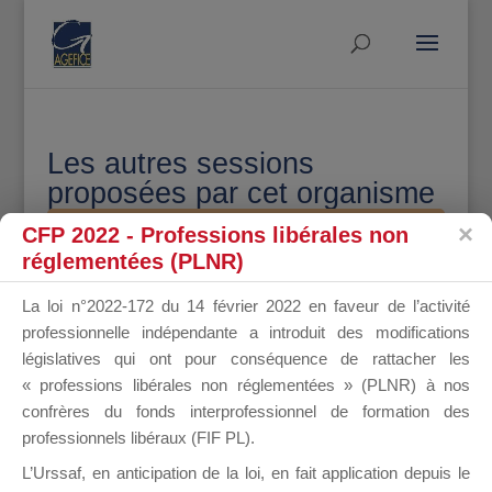
Les autres sessions
proposées par cet organisme
CFP 2022 - Professions libérales non
réglementées (PLNR)
(2020) ASFO B.S.B
La loi n°2022-172 du 14 février 2022 en faveur de l’activité
BUGAT Odile, Conseiller
professionnelle indépendante a introduit des modifications
Formation - Tel. 05.59.900.118 -
législatives qui ont pour conséquence de rattacher les
06.08.62.25.46 (modules 1 à 6 et 8
« professions libérales non réglementées » (PLNR) à nos
à 10)
confrères du fonds interprofessionnel de formation des
VONBANK Caroline - Conseiller
professionnels libéraux (FIF PL).
Formation - Tel 05.59.900.115 -
L’Urssaf,
en anticipation de la loi
, en fait application depuis le
06.73.32.49.51 (modules 7 et 11 à