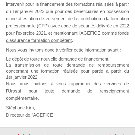
dirigeant
années et
intervenir pour le financement des formations réalisées à partir
4 mois
Démarré par :
ASIO FRANCE
du 1er janvier 2022 que pour des bénéficiaires en possession
dans :
Mallette du Dirigeant
d’une attestation de versement de la contribution à la formation
Modération
professionnelle (CFP) avec code de sécurité, délivrée en 2022
AGEFICE
pour l’exercice 2021, et mentionnant
l’AGEFICE comme fonds
d’assurance formation compétent
.
Nous vous invitons donc à vérifier cette information avant :
Appel à
2
5
il y a 7
Le dépôt de toute nouvelle demande de financement,
Proposition Mallette
années et
La transmission de toute demande de remboursement
du Dirigeant 2019
4 mois
concernant une formation réalisée pour partie à partir du
Démarré par :
ASIO FRANCE
1er janvier 2022.
Modération
dans :
Mallette du Dirigeant
Nous vous invitons à vous rapprocher des services de
AGEFICE
l’Urssaf pour toute demande de renseignement
complémentaire.
Stéphane Kirn,
Directeur de l’AGEFICE
2 sujets de 1 à 2 (sur un total de 2)