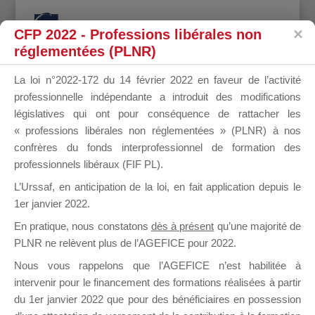
CFP 2022 - Professions libérales non
réglementées (PLNR)
La loi n°2022-172 du 14 février 2022 en faveur de l’activité
professionnelle indépendante a introduit des modifications
Mot-clé du sujet : Autre
législatives qui ont pour conséquence de rattacher les
formateur
« professions libérales non réglementées » (PLNR) à nos
confrères du fonds interprofessionnel de formation des
professionnels libéraux (FIF PL).
Accueil OF
›
Forums
›
Mot-clé du sujet : Autre formateur
1 sujet (sur un total de 1)
L’Urssaf,
en anticipation de la loi
, en fait application depuis le
1er janvier 2022.
Sujet
Participants
Messages
Dernière
En pratique, nous constatons
dès à présent
qu’une majorité de
publication
PLNR ne relèvent plus de l’AGEFICE pour 2022.
Nous vous rappelons que l’AGEFICE n’est habilitée à
Mise en pratique
2
2
il y a 10
intervenir pour le financement des formations réalisées à partir
années et
Démarré par :
ALFORDIF
du 1er janvier 2022 que pour des bénéficiaires en possession
dans :
Mallette du Dirigeant
5 mois