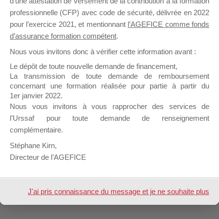
d’une attestation de versement de la contribution à la formation
Modération
professionnelle (CFP) avec code de sécurité, délivrée en 2022
AGEFICE
pour l’exercice 2021, et mentionnant
l’AGEFICE comme fonds
d’assurance formation compétent
.
Nous vous invitons donc à vérifier cette information avant :
Le dépôt de toute nouvelle demande de financement,
La transmission de toute demande de remboursement
1 sujet (sur un total de 1)
concernant une formation réalisée pour partie à partir du
1er janvier 2022.
Nous vous invitons à vous rapprocher des services de
l’Urssaf pour toute demande de renseignement
Design de
Elegant Themes
| Propulsé par
complémentaire.
WordPress
Stéphane Kirn,
Directeur de l’AGEFICE
J'ai pris connaissance du message et je ne souhaite plus
l'afficher à l'avenir.