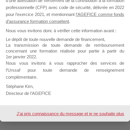
d’une attestation de versement de la contribution à la formation
dans :
Informations Générales – Forum dédié aux Organismes de Fo
Modération
professionnelle (CFP) avec code de sécurité, délivrée en 2022
(Kad)
pour l’exercice 2021, et mentionnant
l’AGEFICE comme fonds
d’assurance formation compétent
.
Nous vous invitons donc à vérifier cette information avant :
Le dépôt de toute nouvelle demande de financement,
La transmission de toute demande de remboursement
1 sujet (sur un total de 1)
concernant une formation réalisée pour partie à partir du
1er janvier 2022.
Nous vous invitons à vous rapprocher des services de
l’Urssaf pour toute demande de renseignement
Design de
Elegant Themes
| Propulsé par
complémentaire.
WordPress
Stéphane Kirn,
Directeur de l’AGEFICE
J'ai pris connaissance du message et je ne souhaite plus
l'afficher à l'avenir.