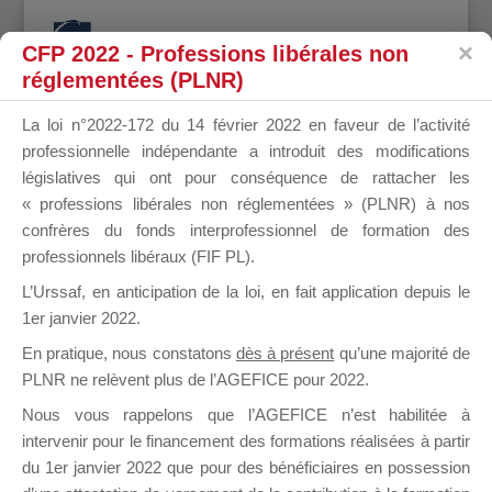
CFP 2022 - Professions libérales non
réglementées (PLNR)
La loi n°2022-172 du 14 février 2022 en faveur de l’activité
professionnelle indépendante a introduit des modifications
Mot-clé du sujet : beaufils
législatives qui ont pour conséquence de rattacher les
dossier 924877
« professions libérales non réglementées » (PLNR) à nos
confrères du fonds interprofessionnel de formation des
professionnels libéraux (FIF PL).
Accueil OF
›
Forums
›
Mot-clé du sujet : beaufils dossier 924877
1 sujet (sur un total de 1)
L’Urssaf,
en anticipation de la loi
, en fait application depuis le
1er janvier 2022.
Sujet
Participants
Messages
Dernière
En pratique, nous constatons
dès à présent
qu’une majorité de
publication
PLNR ne relèvent plus de l’AGEFICE pour 2022.
Nous vous rappelons que l’AGEFICE n’est habilitée à
Dossier 924 877
2
2
il y a 6
intervenir pour le financement des formations réalisées à partir
– BEAUFILS Alain
années et
du 1er janvier 2022 que pour des bénéficiaires en possession
8 mois
Démarré par :
LIMA Fernanda