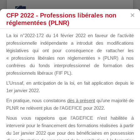
CFP 2022 - Professions libérales non
réglementées (PLNR)
La loi n°2022-172 du 14 février 2022 en faveur de l’activité
professionnelle indépendante a introduit des modifications
Mot-clé du sujet : facture
législatives qui ont pour conséquence de rattacher les
intermédiaire
« professions libérales non réglementées » (PLNR) à nos
confrères du fonds interprofessionnel de formation des
professionnels libéraux (FIF PL).
Accueil OF
›
Forums
›
Mot-clé du sujet : facture intermédiaire
1 sujet (sur un total de 1)
L’Urssaf,
en anticipation de la loi
, en fait application depuis le
1er janvier 2022.
Sujet
Participants
Messages
Dernière
En pratique, nous constatons
dès à présent
qu’une majorité de
publication
PLNR ne relèvent plus de l’AGEFICE pour 2022.
Nous vous rappelons que l’AGEFICE n’est habilitée à
FACTURE
2
3
il y a 6
intervenir pour le financement des formations réalisées à partir
INTERMEDIAIRE
années et
du 1er janvier 2022 que pour des bénéficiaires en possession
7 mois
Démarré par :
SAUVET ALEXIA