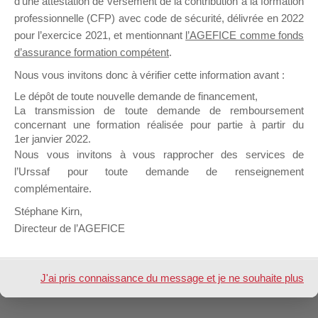
d’une attestation de versement de la contribution à la formation
dans :
Informations Générales – Forum dédié aux Organismes de Fo
SAUVET
professionnelle (CFP) avec code de sécurité, délivrée en 2022
ALEXIA
pour l’exercice 2021, et mentionnant
l’AGEFICE comme fonds
d’assurance formation compétent
.
Nous vous invitons donc à vérifier cette information avant :
Le dépôt de toute nouvelle demande de financement,
1 sujet (sur un total de 1)
La transmission de toute demande de remboursement
concernant une formation réalisée pour partie à partir du
1er janvier 2022.
Nous vous invitons à vous rapprocher des services de
Design de
Elegant Themes
| Propulsé par
l’Urssaf pour toute demande de renseignement
WordPress
complémentaire.
Stéphane Kirn,
Directeur de l’AGEFICE
J'ai pris connaissance du message et je ne souhaite plus
l'afficher à l'avenir.