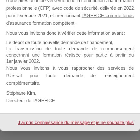
d’une attestation de versement de la contribution à la formation
Demande de
année et
professionnelle (CFP) avec code de sécurité, délivrée en 2022
financement pour
5 mois
pour l’exercice 2021, et mentionnant
l’AGEFICE comme fonds
apprenant hors
Gaëtan SOURDET
d’assurance formation compétent
.
département
Nous vous invitons donc à vérifier cette information avant :
Démarré par :
Gaëtan SOURDET
dans :
Informations Générales – Forum dédié aux Organismes de Fo
Le dépôt de toute nouvelle demande de financement,
La transmission de toute demande de remboursement
concernant une formation réalisée pour partie à partir du
1er janvier 2022.
Nous vous invitons à vous rapprocher des services de
1 sujet (sur un total de 1)
l’Urssaf pour toute demande de renseignement
complémentaire.
Stéphane Kirn,
Design de
Elegant Themes
| Propulsé par
Directeur de l’AGEFICE
WordPress
J'ai pris connaissance du message et je ne souhaite plus
l'afficher à l'avenir.