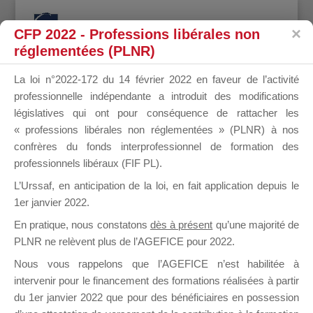
CFP 2022 - Professions libérales non
réglementées (PLNR)
La loi n°2022-172 du 14 février 2022 en faveur de l’activité
professionnelle indépendante a introduit des modifications
Mot-clé du sujet :
législatives qui ont pour conséquence de rattacher les
financement hors
« professions libérales non réglementées » (PLNR) à nos
confrères du fonds interprofessionnel de formation des
département
professionnels libéraux (FIF PL).
Accueil OF
›
Forums
›
Mot-clé du sujet : financement hors
L’Urssaf,
en anticipation de la loi
, en fait application depuis le
département
1er janvier 2022.
1 sujet (sur un total de 1)
En pratique, nous constatons
dès à présent
qu’une majorité de
PLNR ne relèvent plus de l’AGEFICE pour 2022.
Sujet
Participants
Messages
Dernière
Nous vous rappelons que l’AGEFICE n’est habilitée à
publication
intervenir pour le financement des formations réalisées à partir
du 1er janvier 2022 que pour des bénéficiaires en possession
[Support requis]
1
1
il y a 1