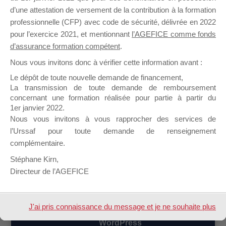
d’une attestation de versement de la contribution à la formation
Appel d’offres
1
1
il y a 2
professionnelle (CFP) avec code de sécurité, délivrée en 2022
2024
années et
pour l’exercice 2021, et mentionnant
l’AGEFICE comme fonds
7 mois
Démarré par :
Midi Formation
d’assurance formation compétent
.
dans :
Mallette du Dirigeant
Midi Formation
Nous vous invitons donc à vérifier cette information avant :
Le dépôt de toute nouvelle demande de financement,
MDD 2024
1
1
il y a 2
La transmission de toute demande de remboursement
années et
Démarré par :
Bey
concernant une formation réalisée pour partie à partir du
dans :
Mallette du Dirigeant
9 mois
1er janvier 2022.
Nous vous invitons à vous rapprocher des services de
Bey
l’Urssaf pour toute demande de renseignement
complémentaire.
Stéphane Kirn,
3 sujets de 1 à 3 (sur un total de 3)
Directeur de l’AGEFICE
J'ai pris connaissance du message et je ne souhaite plus
Design de
Elegant Themes
| Propulsé par
WordPress
l'afficher à l'avenir.