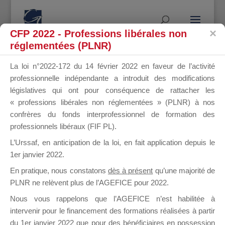
CFP 2022 - Professions libérales non
réglementées (PLNR)
La loi n°2022-172 du 14 février 2022 en faveur de l’activité
professionnelle indépendante a introduit des modifications
Mot-clé du sujet : MDD 2024
législatives qui ont pour conséquence de rattacher les
« professions libérales non réglementées » (PLNR) à nos
Accueil OF
›
Forums
›
Mot-clé du sujet : MDD 2024
confrères du fonds interprofessionnel de formation des
3 sujets de 1 à 3 (sur un total de 3)
professionnels libéraux (FIF PL).
L’Urssaf,
en anticipation de la loi
, en fait application depuis le
Sujet
Participants
Messages
Dernière
1er janvier 2022.
publication
En pratique, nous constatons
dès à présent
qu’une majorité de
MDD 2024
1
1
il y a 2
PLNR ne relèvent plus de l’AGEFICE pour 2022.
années et
Démarré par :
FORMATIONLM
Nous vous rappelons que l’AGEFICE n’est habilitée à
dans :
Mallette du Dirigeant
5 mois
intervenir pour le financement des formations réalisées à partir
FORMATIONLM
du 1er janvier 2022 que pour des bénéficiaires en possession