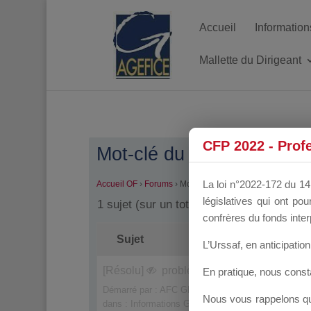
Accueil
Information
Mallette du Dirigeant
CFP 2022 - Prof
Mot-clé du sujet : problèm
La loi n°2022-172 du 14 
Accueil OF
›
Forums
›
Mot-clé du sujet : problème d'identi
législatives qui ont p
1 sujet (sur un total de 1)
confrères du fonds inter
Sujet
L’Urssaf,
en anticipation 
[Résolu]
problème d'accès et d'identific
En pratique, nous cons
Démarré par :
AFC GROUPE
Nous vous rappelons que
dans :
Informations Générales – Forum dédié aux O