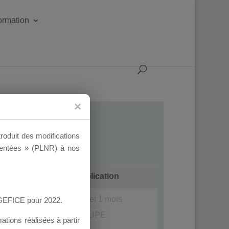
formation
troduit des modifications
ementées » (PLNR) à nos
ages
Dernière publication
il y a 7 années et 1 mois
AGEFICE pour 2022.
AFC GROUPE
tions réalisées à partir