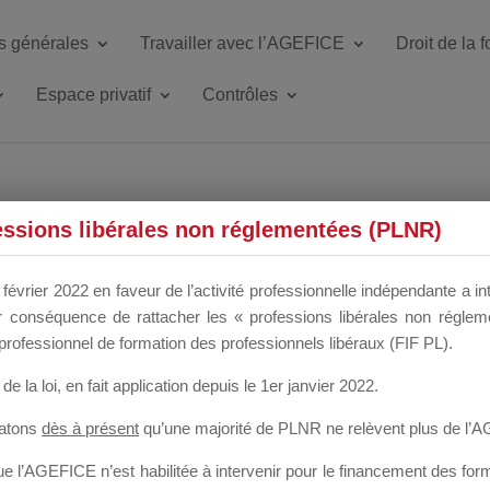
s générales
Travailler avec l’AGEFICE
Droit de la 
Espace privatif
Contrôles
essions libérales non réglementées (PLNR)
e d'identification de l'OF
février 2022 en faveur de l’activité professionnelle indépendante a in
fication de l'OF
our conséquence de rattacher les « professions libérales non régl
professionnel de formation des professionnels libéraux (FIF PL).
Participants
Mess
de la loi
, en fait application depuis le 1er janvier 2022.
ation de l'OF sur la plateforme
2
6
tatons
dès à présent
qu’une majorité de PLNR ne relèvent plus de l’
 l’AGEFICE n’est habilitée à intervenir pour le financement des forma
rganismes de Formation – Dispositifs de l’AGEFICE