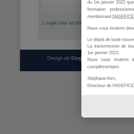
du 1er janvier 2022 que
formation professio
mentionnant
l’AGEFICE
1 sujet (sur un total de 1)
Nous vous invitons donc 
Le dépôt de toute nouv
La transmission de to
1er janvier 2022.
Design de
Elegant Themes
| Propulsé
Nous vous invitons 
complémentaire.
Stéphane Kirn,
Directeur de l’AGEFICE