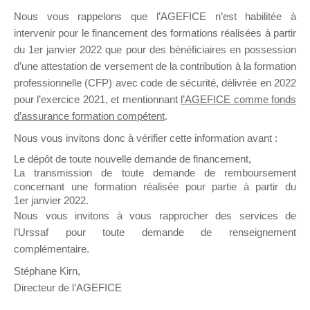
N° de
Nous vous rappelons que l’AGEFICE n’est habilitée à
Déclaration
93131166413 ()
intervenir pour le financement des formations réalisées à partir
d’Activité
du 1er janvier 2022 que pour des bénéficiaires en possession
d’une attestation de versement de la contribution à la formation
PATRICIA BAUMLE
Coordonnées
(SECRETAIRE –
professionnelle (CFP) avec code de sécurité, délivrée en 2022
de Contact
ADMINISTRATIVE)
pour l’exercice 2021, et mentionnant
l’AGEFICE comme fonds
(Personne
Tel : 0491369901
d’assurance formation compétent
.
Ressource)
Email
:azur.formations@orange.fr
Nous vous invitons donc à vérifier cette information avant :
Le dépôt de toute nouvelle demande de financement,
La transmission de toute demande de remboursement
concernant une formation réalisée pour partie à partir du
1er janvier 2022.
Informations complémentaires Organisme de
formation AZUR FORMATIONS – 13821 LA
Nous vous invitons à vous rapprocher des services de
PENNE/HUVEAUNE | NDA: 93131166413
l’Urssaf pour toute demande de renseignement
complémentaire.
Organisation, Méthodes et suivi pour
Stéphane Kirn,
l'Organisme de formation AZUR
Directeur de l’AGEFICE
FORMATIONS – 13821 LA
PENNE/HUVEAUNE | NDA: 93131166413