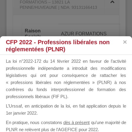
FORMATIONS – 13821 LA
PENNE/HUVEAUNE | NDA: 93131166413
Raison
AZUR FORMATIONS
Sociale
CFP 2022 - Professions libérales non
réglementées (PLNR)
Siret (14
48003987400023
chiffres)
La loi n°2022-172 du 14 février 2022 en faveur de l’activité
Statut
professionnelle indépendante a introduit des modifications
Juridique &
EURL (2004)
législatives qui ont pour conséquence de rattacher les
Année de
« professions libérales non réglementées » (PLNR) à nos
création
confrères du fonds interprofessionnel de formation des
371 AVENUE DE LA
professionnels libéraux (FIF PL).
RASCLAVE
Z.I. BRAYE DE CAU
L’Urssaf,
en anticipation de la loi
, en fait application depuis le
Coordonnées
1er janvier 2022.
Postales
13821 LA
En pratique, nous constatons
dès à présent
qu’une majorité de
PENNE/HUVEAUNE
PLNR ne relèvent plus de l’AGEFICE pour 2022.