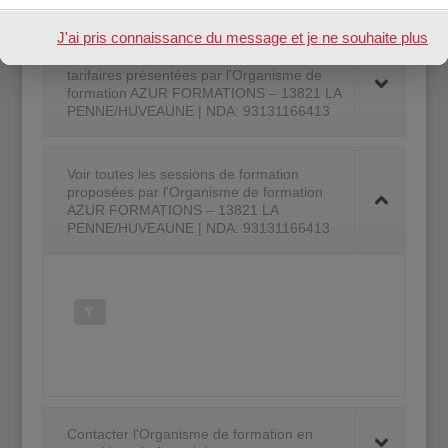
J'ai pris connaissance du message et je ne souhaite plus
Zones géographiques couvertes & Offres
l'afficher à l'avenir.
tarifaires présentées par l'Organisme de
formation AZUR FORMATIONS – 13821 LA
PENNE/HUVEAUNE | NDA: 93131166413
Voir toutes les sessions de formation
proposées par l'Organisme de formation
AZUR FORMATIONS – 13821 LA
PENNE/HUVEAUNE | NDA: 93131166413
Contacter l'Organisme de formation en