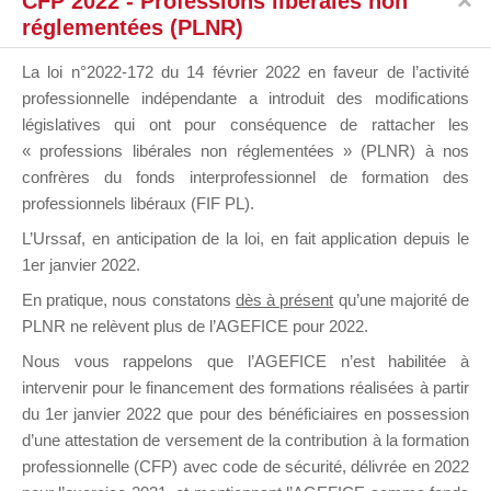
CFP 2022 - Professions libérales non
réglementées (PLNR)
Organismes de formation abonnés à l’infolettre
AGEFICE, auprès de ceux qui s’étaient portés candidats
La loi n°2022-172 du 14 février 2022 en faveur de l’activité
les années précédentes ainsi que sur le Site Internet de
professionnelle indépendante a introduit des modifications
l’AGEFICE. Les informations relatives à l’opération
législatives qui ont pour conséquence de rattacher les
“Mallette du Dirigeant” 2016 restent disponibles et
« professions libérales non réglementées » (PLNR) à nos
peuvent être retrouvées à l’adresse
confrères du fonds interprofessionnel de formation des
:
http://of.communication-agefice.fr/mallette-du-dirigeant-
professionnels libéraux (FIF PL).
2016-appel-a-propositions/
L’Urssaf,
en anticipation de la loi
, en fait application depuis le
1er janvier 2022.
En pratique, nous constatons
dès à présent
qu’une majorité de
Dates clefs :
PLNR ne relèvent plus de l’AGEFICE pour 2022.
L’Appel à propositions Mallette du Dirigeant est ouvert
Nous vous rappelons que l’AGEFICE n’est habilitée à
depuis la mi-décembre.
intervenir pour le financement des formations réalisées à partir
du 1er janvier 2022 que pour des bénéficiaires en possession
En raison des périodes de fêtes et pour permettre aux
d’une attestation de versement de la contribution à la formation
Organismes de candidater dans de bonnes conditions, le
professionnelle (CFP) avec code de sécurité, délivrée en 2022
délai de clôture pour transmettre les candidatures et