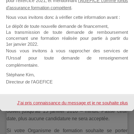
pour l’exercice 2021, et mentionnant
l’AGEFICE comme fonds
offres a été reporté au
15 janvier 2016
– minuit.
d’assurance formation compétent
.
Au delà de cette date, un jury réunit à cet effet sera
Nous vous invitons donc à vérifier cette information avant :
chargé d’analyser les informations et justificatifs reçus,
Le dépôt de toute nouvelle demande de financement,
puis de sélectionner les Organismes et Offres qui seront
La transmission de toute demande de remboursement
retenus pour les actions “Mallette du Dirigeant” qui
concernant une formation réalisée pour partie à partir du
1er janvier 2022.
seront menées tout au long de l’année 2016.
Nous vous invitons à vous rapprocher des services de
Les Organismes Candidats seront informés du résultat
l’Urssaf pour toute demande de renseignement
de leur candidature au cours de la
première semaine
complémentaire.
du mois de février 2016
.
Stéphane Kirn,
Directeur de l’AGEFICE
J-5 date de clôture de l’Appel à
propositions :
J'ai pris connaissance du message et je ne souhaite plus
L’Appel à propositions “Mallette du Dirigeant” 2016 est
ouvert jusqu’au 15 janvier 2016 – minuit. Passé cette
l'afficher à l'avenir.
date, plus aucune candidature ne sera acceptée.
Si votre Organisme de formation souhaite se porter