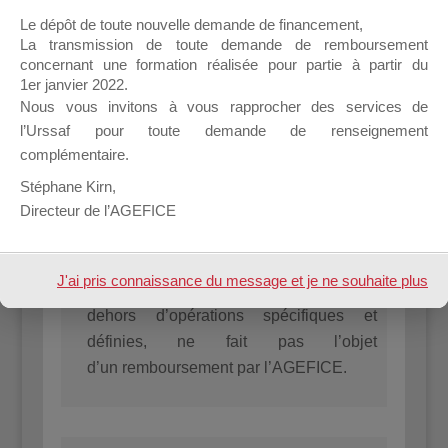
Le dépôt de toute nouvelle demande de financement,
La transmission de toute demande de remboursement
Les frais qui ne sont pas susceptibles
concernant une formation réalisée pour partie à partir du
d’être pris en charge :
1er janvier 2022.
Nous vous invitons à vous rapprocher des services de
Indépendamment des critères et formations
l’Urssaf pour toute demande de renseignement
susceptibles d’être pris en charge par
complémentaire.
l’AGEFICE, et indépendamment des
Stéphane Kirn,
montants susceptibles d’être financés et de
Directeur de l’AGEFICE
leurs plafonnements, ne peuvent jamais
être financés :
J'ai pris connaissance du message et je ne souhaite plus
La TVA (Taxe sur la Valeur Ajoutée), en
dehors d’opérations spécifiques et
l'afficher à l'avenir.
définies, ne fait pas l’objet
d’un remboursement par l’AGEFICE.