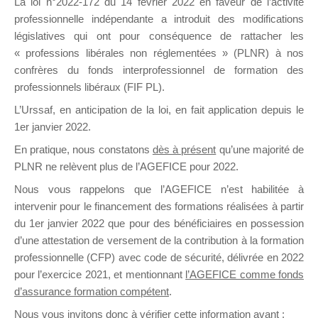
La loi n°2022-172 du 14 février 2022 en faveur de l’activité
assimilées. Sont par exemple
professionnelle indépendante a introduit des modifications
concernées :
législatives qui ont pour conséquence de rattacher les
« professions libérales non réglementées » (PLNR) à nos
les formations de gestion du stress
confrères du fonds interprofessionnel de formation des
sans lien avec une situation précise
professionnels libéraux (FIF PL).
ou de connaissance de soi,
les formations dont l’objectif est le
L’Urssaf,
en anticipation de la loi
, en fait application depuis le
1er janvier 2022.
loisir ou la simple sensibilisation à une
technique d’une durée trop courte pour
En pratique, nous constatons
dès à présent
qu’une majorité de
permettre l’acquisition d’une véritable
PLNR ne relèvent plus de l’AGEFICE pour 2022.
compétence,
Nous vous rappelons que l’AGEFICE n’est habilitée à
etc.
intervenir pour le financement des formations réalisées à partir
du 1er janvier 2022 que pour des bénéficiaires en possession
d’une attestation de versement de la contribution à la formation
Ces formations sont exclues des
professionnelle (CFP) avec code de sécurité, délivrée en 2022
critères de l’AGEFICE et ne sont pas
pour l’exercice 2021, et mentionnant
l’AGEFICE comme fonds
susceptibles de faire l’objet d’une prise
d’assurance formation compétent
.
en charge.
Nous vous invitons donc à vérifier cette information avant :