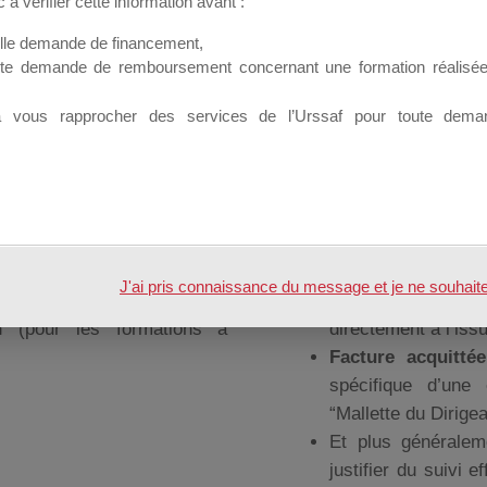
à vérifier cette information avant :
e de financement sont à
atifs à produire
.
elle demande de financement,
ute demande de remboursement concernant une formation réalisée p
à vous rapprocher des services de l’Urssaf pour toute dema
oit faire remplir au bénéficiaire différents
justificatifs
de su
E
n
Au terme de la fo
nt
(pour les formations en
Fiches
d’évaluati
J'ai pris connaissance du message et je ne souhaite pl
Attestations 
on
(pour les formations à
directement à l’iss
Facture acquittée
spécifique d’une 
“Mallette du Dirigea
Et plus généralem
justifier du suivi e