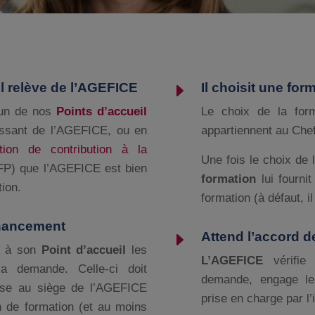
E
il relève de l’AGEFICE
Il choisit une for
l’un de nos
Points
d’accueil
Le choix de la for
rtissant de l’AGEFICE, ou en
appartiennent au Chef
ation de contribution à la
Une fois le choix de l
P) que l’AGEFICE est bien
formation
lui fourni
ion.
formation (à défaut, il
inancement
E
Attend l’accord d
re à son
Point
d’accueil
les
L’AGEFICE
vérifie
sa demande. Celle-ci doit
demande, engage le
ise au siège de l’AGEFICE
prise en charge par l
on de formation (et au moins