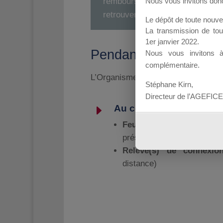
Nous vous invitons donc 
remboursement d’une demand
retrouver dans la partie
justific
Le dépôt de toute nouv
La transmission de to
1er janvier 2022.
Pendant la formation
Nous vous invitons 
complémentaire.
L’Organisme de formation établit et d
Stéphane Kirn,
Directeur de l’AGEFICE
E
Au cours de la formatio
Feuille(s) d’émargeme
présentiel)
Relevé(s) de connexi
distance)