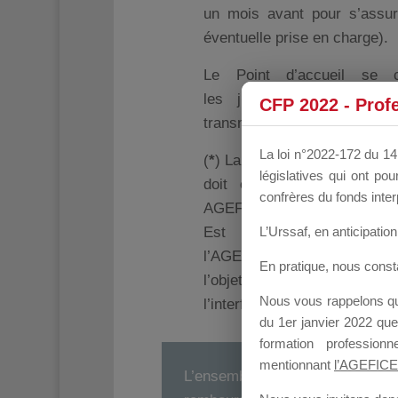
un mois avant pour s’assur
éventuelle prise en charge).
Le Point d’accueil se c
les justificatifs, de prés
CFP 2022 - Prof
transmettre à l’AGEFICE dans
La loi n°2022-172 du 14 
(
*
) La demande de financemen
législatives qui ont p
doit être déposée avec l
confrères du fonds inter
AGEFICE.
L’Urssaf,
en anticipation 
Est considérée comme 
l’AGEFICE, la demande de p
En pratique, nous cons
l’objet d’une présaisie pa
Nous vous rappelons que
l’interface de gestion et de s
du 1er janvier 2022 que
formation professio
mentionnant
l’AGEFICE
L’ensemble des pièces à fournir