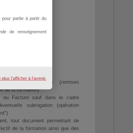
our partie à partir du
nde de renseignement
ivi :
rmation
on
us l'afficher à l'avenir.
de fin de formation
(remises
ue de la formation)
ou Facture sauf dans le cadre
éventuelle subrogation (opération
nt”)
ent, tout document permettant de
ffectif de la formation ainsi que des