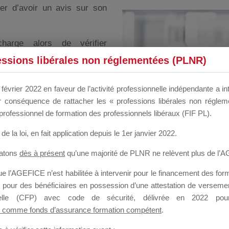
er d’avoir un avis sur son
harge alors de vérifier
aisir le dossier et de le
essions libérales non réglementées (PLNR)
 les meilleurs délais.
février 2022 en faveur de l’activité professionnelle indépendante a in
t d’une action de formation
our conséquence de rattacher les « professions libérales non régl
’aide d’un
Point d’Accueil
professionnel de formation des professionnels libéraux (FIF PL).
de la loi
, en fait application depuis le 1er janvier 2022.
transmise au siège de
rise en charge qui a fait
tatons
dès à présent
qu’une majorité de PLNR ne relèvent plus de l’
r un Point d’Accueil, sur
 l’AGEFICE n’est habilitée à intervenir pour le financement des forma
uivi des dossiers.
 pour des bénéficiaires en possession d’une attestation de versement
nnelle (CFP) avec code de sécurité, délivrée en 2022 pour
 comme fonds d’assurance formation compétent
.
 pour la constitution et le