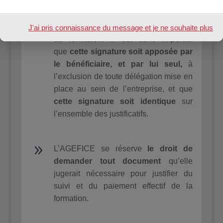
signature du bénéficiaire, participent
aux contrôles relatifs à l’origine de la
demande ainsi qu’au suivi de l’action
J'ai pris connaissance du message et je ne souhaite plus
de formation. Il est donc impératif
l'afficher à l'avenir.
que
cette
signature
soit
apposée
par
le bénéficiaire, et
par lui seul,
à
l’exclusion de toute délégation mise en
place au sein de l’entreprise, et que
cette
signa
ture soit identique
sur
l’ensemble des justificatifs.
9
L’AGEFICE se réserve
le droit de
demander tout document
qu’elle
jugerait nécessaire pour justifier du
suivi et du paiement effectif de la
formation.