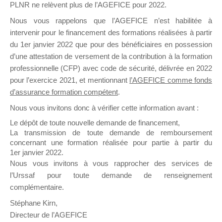
PLNR ne relèvent plus de l’AGEFICE pour 2022.
demande de pièces complémentaires
listant les pièces manquantes. Après
Nous vous rappelons que l’AGEFICE n’est habilitée à
trois relances restées infructueuses,
intervenir pour le financement des formations réalisées à partir
l’AGEFICE procède aux
du 1er janvier 2022 que pour des bénéficiaires en possession
désengagements des dossiers et ceux-
d’une attestation de versement de la contribution à la formation
ci sont clôturés.
professionnelle (CFP) avec code de sécurité, délivrée en 2022
pour l’exercice 2021, et mentionnant
l’AGEFICE comme fonds
d’assurance formation compétent
.
9
Les documents présentés doivent
Nous vous invitons donc à vérifier cette information avant :
correspondre
en tous points à ceux
Le dépôt de toute nouvelle demande de financement,
de la demande initiale de
La transmission de toute demande de remboursement
financement
d’action de formation.
concernant une formation réalisée pour partie à partir du
1er janvier 2022.
Nous vous invitons à vous rapprocher des services de
9
La demande de prise en charge, la
l’Urssaf pour toute demande de renseignement
convention de formation, les feuilles
complémentaire.
d’émargement ou attestations de
Stéphane Kirn,
présence et tout document portant la
Directeur de l’AGEFICE