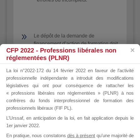
9
Le dépôt de la demande de
financement d’action de formation doit
CFP 2022 - Professions libérales non
être réalisé, au siège de l’AGEFICE,
réglementées (PLNR)
avant
le
début
de
l’action
de
formation.
Dans le cas contraire, le
La loi n°2022-172 du 14 février 2022 en faveur de l’activité
dossier est refusé. Afin de permettre
professionnelle indépendante a introduit des modifications
aux Points d’Accueil d’accomplir leurs
législatives qui ont pour conséquence de rattacher les
missions, il est conseillé de procéder à
« professions libérales non réglementées » (PLNR) à nos
ce dépôt au moins un mois avant le
confrères du fonds interprofessionnel de formation des
début de l’action.
professionnels libéraux (FIF PL).
L’Urssaf,
en anticipation de la loi
, en fait application depuis le
1er janvier 2022.
9
Lorsque le dossier n’est pas
En pratique, nous constatons
dès à présent
qu’une majorité de
complet,
l’AGEFICE vous adresse une