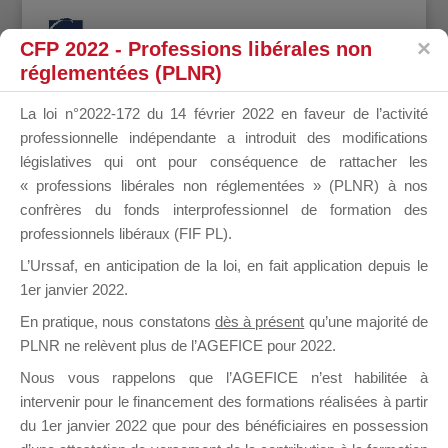
CFP 2022 - Professions libérales non
réglementées (PLNR)
La loi n°2022-172 du 14 février 2022 en faveur de l’activité
professionnelle indépendante a introduit des modifications
Connexion
législatives qui ont pour conséquence de rattacher les
« professions libérales non réglementées » (PLNR) à nos
Connexion
confrères du fonds interprofessionnel de formation des
Mot de passe oublié ?
professionnels libéraux (FIF PL).
Identifiant ou Adresse Email
*
L’Urssaf,
en anticipation de la loi
, en fait application depuis le
1er janvier 2022.
En pratique, nous constatons
dès à présent
qu’une majorité de
Mot de Passe
*
PLNR ne relèvent plus de l’AGEFICE pour 2022.
Nous vous rappelons que l’AGEFICE n’est habilitée à
SE SOUVENIR DE MOI
intervenir pour le financement des formations réalisées à partir
du 1er janvier 2022 que pour des bénéficiaires en possession