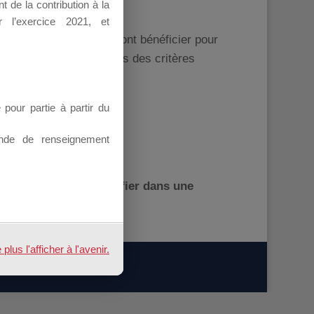
 de la contribution à la
 l’exercice 2021, et
ants de l’AGEFICE, pourront bénéficier pour
l’AGEFICE en applications des critères
our partie à partir du
nde de renseignement
4 2021
ici
pour vous authentifier dans une
us l'afficher à l'avenir.