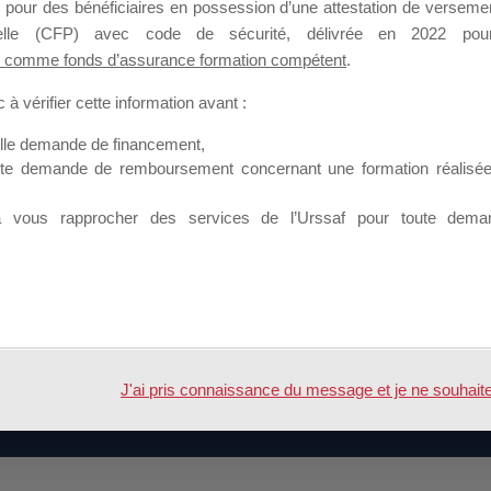
 pour des bénéficiaires en possession d’une attestation de versement
s raisons.
nnelle (CFP) avec code de sécurité, délivrée en 2022 pour
 comme fonds d’assurance formation compétent
.
ctions relevant de ce dispositif, ses stagiaires, ressortiss
ent sur le dispositif général (et donc « hors mallette ») de 
à vérifier cette information avant :
le site www.agefice.fr.
elle demande de financement,
appel à propositions : 12 avril 2021
ute demande de remboursement concernant une formation réalisée p
pel à propositions : 25 avril 2021 inclus
à vous rapprocher des services de l’Urssaf pour toute dema
CUMENT :
AGEFICE MDD 2021 Appel A Propositions 07 0
hentifié(e) et de disposer de droits suffisants :
Cliquez-
e.
J'ai pris connaissance du message et je ne souhaite pl
 par
WordPress