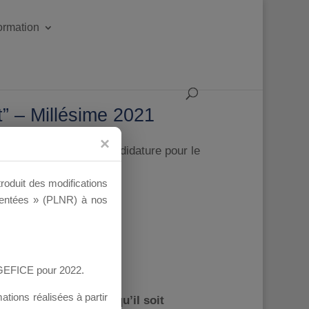
formation
t” – Millésime 2021
t déjà proposé leur candidature pour le
troduit des modifications
ementées » (PLNR) à nos
AGEFICE pour 2022.
tions réalisées à partir
e sera rejetée sans qu’il soit