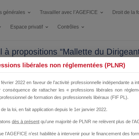
s générales
Travailler avec l’AGEFICE
Droit de la 
Espace privatif
Contrôles
à propositions “Mallette du Dirigean
essions libérales non réglementées (PLNR)
 réservé aux organismes de formation qui n’ont pas d’ores e
février 2022 en faveur de l’activité professionnelle indépendante a in
positions, l’organisme de formation doit :
our conséquence de rattacher les « professions libérales non régl
tivité depuis plus de 3 ans,
professionnel de formation des professionnels libéraux (FIF PL).
es,
de la loi
, en fait application depuis le 1er janvier 2022.
ancées par l’AGEFICE,
 procédures et contrôles mis en place par l’AGEFICE.
tatons
dès à présent
qu’une majorité de PLNR ne relèvent plus de l’
 l’AGEFICE n’est habilitée à intervenir pour le financement des forma
cterait pas ces conditions est informé que sa candidatur