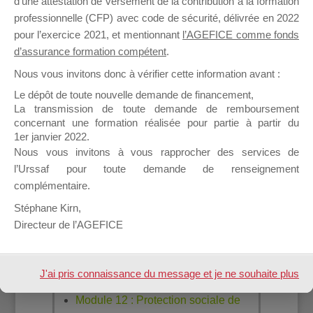
d’une attestation de versement de la contribution à la formation
personnelles – RGPD (1j)
professionnelle (CFP) avec code de sécurité, délivrée en 2022
Marketing et communication
pour l’exercice 2021, et mentionnant
l’AGEFICE comme fonds
d’assurance formation compétent
.
Module 8 : Fondamentaux du
Nous vous invitons donc à vérifier cette information avant :
marketing, exploiter une base de
Le dépôt de toute nouvelle demande de financement,
données (2j)
La transmission de toute demande de remboursement
Module 9 : Fondamentaux des
concernant une formation réalisée pour partie à partir du
techniques de vente (4j)
1er janvier 2022.
Nous vous invitons à vous rapprocher des services de
Module 10 : Stratégie de
l’Urssaf pour toute demande de renseignement
communication et déclinaison sur
complémentaire.
le Web (3j)
Stéphane Kirn,
Ressources humaines et
Directeur de l’AGEFICE
management
Module 11 : Recrutement,
J'ai pris connaissance du message et je ne souhaite plus
Intégration, Droit du travail (4j)
l'afficher à l'avenir.
Module 12 : Protection sociale de