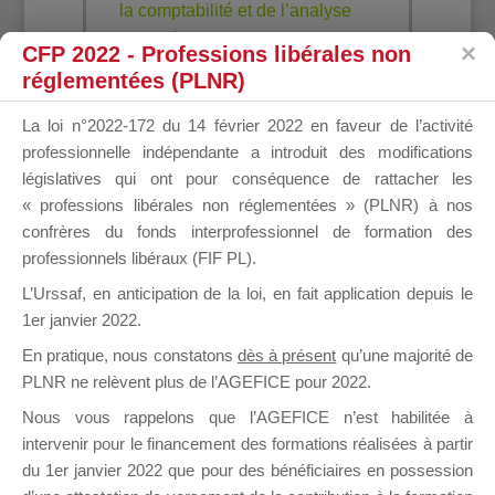
la comptabilité et de l’analyse
financière (2j)
CFP 2022 - Professions libérales non
réglementées (PLNR)
Nouvelles technologies et
compétences numériques
La loi n°2022-172 du 14 février 2022 en faveur de l’activité
professionnelle indépendante a introduit des modifications
Module 3 : Les essentiels de
législatives qui ont pour conséquence de rattacher les
l’ordinateur, utiliser internet et sa
« professions libérales non réglementées » (PLNR) à nos
messagerie électronique (2j)
confrères du fonds interprofessionnel de formation des
Module 4 : Digitaliser son
professionnels libéraux (FIF PL).
entreprise (3j)
L’Urssaf,
en anticipation de la loi
, en fait application depuis le
Module 5 : Le Web et le E-
1er janvier 2022.
Commerce, les outils pour
En pratique, nous constatons
dès à présent
qu’une majorité de
améliorer son chiffre d’affaires (3j)
PLNR ne relèvent plus de l’AGEFICE pour 2022.
Module 6 : Les fondamentaux du
digital et des réseaux sociaux + e-
Nous vous rappelons que l’AGEFICE n’est habilitée à
intervenir pour le financement des formations réalisées à partir
reputation (2j)
du 1er janvier 2022 que pour des bénéficiaires en possession
Module 7 : Protection des données