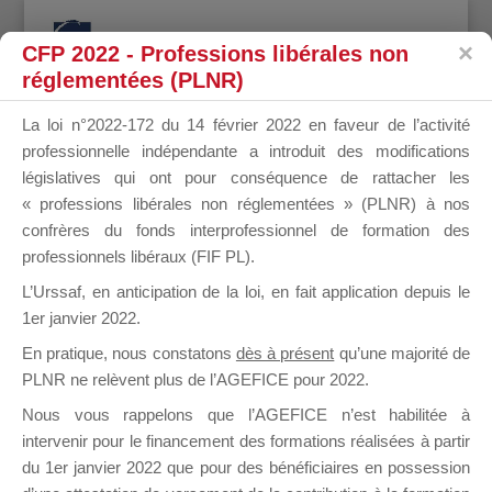
CFP 2022 - Professions libérales non
réglementées (PLNR)
La loi n°2022-172 du 14 février 2022 en faveur de l’activité
professionnelle indépendante a introduit des modifications
Mot-clé du sujet : éligibilité
législatives qui ont pour conséquence de rattacher les
financement
« professions libérales non réglementées » (PLNR) à nos
confrères du fonds interprofessionnel de formation des
professionnels libéraux (FIF PL).
Accueil OF
›
Forums
›
Mot-clé du sujet : éligibilité financement
1 sujet (sur un total de 1)
L’Urssaf,
en anticipation de la loi
, en fait application depuis le
1er janvier 2022.
Sujet
Participants
Messages
Dernière
En pratique, nous constatons
dès à présent
qu’une majorité de
publication
PLNR ne relèvent plus de l’AGEFICE pour 2022.
Nous vous rappelons que l’AGEFICE n’est habilitée à
1er financement
1
1
il y a 2
intervenir pour le financement des formations réalisées à partir
de formation
années et
du 1er janvier 2022 que pour des bénéficiaires en possession
8 mois
Démarré par :
LEHMAN ELODIE