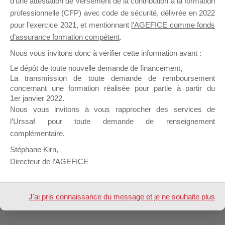
d’une attestation de versement de la contribution à la formation
dans :
Informations Générales – Forum dédié aux Organismes de Fo
LEHMAN ELODIE
professionnelle (CFP) avec code de sécurité, délivrée en 2022
pour l’exercice 2021, et mentionnant
l’AGEFICE comme fonds
d’assurance formation compétent
.
1 sujet (sur un total de 1)
Nous vous invitons donc à vérifier cette information avant :
Le dépôt de toute nouvelle demande de financement,
La transmission de toute demande de remboursement
concernant une formation réalisée pour partie à partir du
Design de
Elegant Themes
| Propulsé par
1er janvier 2022.
Nous vous invitons à vous rapprocher des services de
WordPress
l’Urssaf pour toute demande de renseignement
complémentaire.
Stéphane Kirn,
Directeur de l’AGEFICE
J'ai pris connaissance du message et je ne souhaite plus
l'afficher à l'avenir.