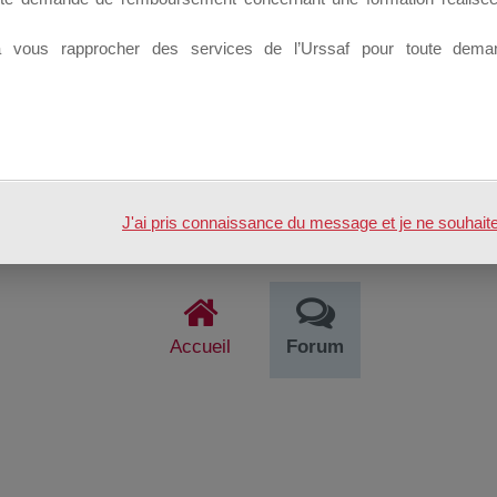
tenu.
à vous rapprocher des services de l’Urssaf pour toute dema
véreraient d’une particulière pertinence, certains des échanges pour
pouvoir accéder et intervenir sur cet espace.
nscrits sur ce Site sont automatiquement abonnés au groupe et peu
its de manière automatique peuvent rejoindre le Groupe en cliquant si
J'ai pris connaissance du message et je ne souhaite pl
Accueil
Forum