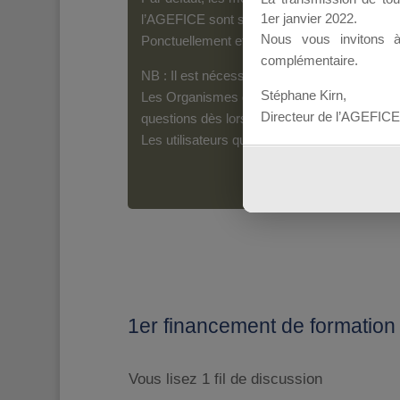
1er janvier 2022.
l’AGEFICE sont susceptibles d’en lire le con
Nous vous invitons 
Ponctuellement et pour les messages qui s’a
complémentaire.
NB : Il est nécessaire d’être inscrit(e) pour 
Stéphane Kirn,
Les Organismes de Formation nouvellement i
Directeur de l’AGEFICE
questions dès lors qu’ils sont authentifiés.
Les utilisateurs qui n’auraient pas été inscr
1er financement de formation
Vous lisez 1 fil de discussion