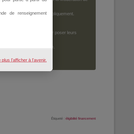
nde de renseignement
ront devenir accessibles publiquement.
vent accéder au forum pour poser leurs
mplement sur le bouton dédié.
us l'afficher à l'avenir.
Étiqueté :
éligibilité financement