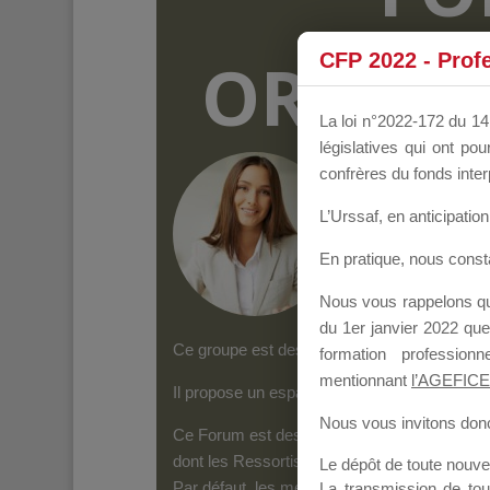
ORGANI
CFP 2022 - Prof
La loi n°2022-172 du 14 
législatives qui ont p
Groupe Public
il y
confrères du fonds inter
L’Urssaf,
en anticipation 
En pratique, nous cons
Nous vous rappelons que
du 1er janvier 2022 que
Ce groupe est destiné aux Organismes de form
formation professio
mentionnant
l’AGEFICE
Il propose un espace forum, sur lequel il es
Nous vous invitons donc 
Ce Forum est destiné aux Organismes de for
dont les Ressortissants de l’AGEFICE peuven
Le dépôt de toute nouv
Par défaut, les messages qui sont postés 
La transmission de to