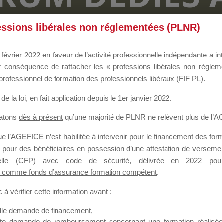
SMES DE FO
essions libérales non réglementées (PLNR)
février 2022 en faveur de l’activité professionnelle indépendante a in
our conséquence de rattacher les « professions libérales non régl
 a 21 heures
professionnel de formation des professionnels libéraux (FIF PL).
de la loi
, en fait application depuis le 1er janvier 2022.
tatons
dès à présent
qu’une majorité de PLNR ne relèvent plus de l’
 l’AGEFICE n’est habilitée à intervenir pour le financement des forma
 pour des bénéficiaires en possession d’une attestation de versement
ation. Il accueille également les Conseillers salariés de l’AGEFICE 
nnelle (CFP) avec code de sécurité, délivrée en 2022 pour
 comme fonds d’assurance formation compétent
.
t possible de laisser un message ou poser vos questions concernant l
à vérifier cette information avant :
mation qui ont besoin de renseignements sur l’AGEFICE et sur les a
t éventuellement bénéficier.
elle demande de financement,
sur cet espace sont considérés comme étant des messages
confident
ute demande de remboursement concernant une formation réalisée p