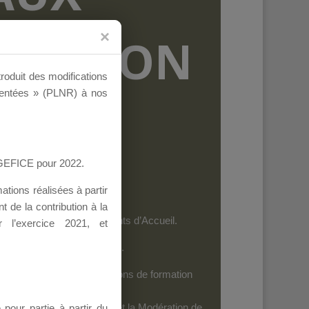
RMATION
troduit des modifications
ementées » (PLNR) à nos
AGEFICE pour 2022.
tions réalisées à partir
 de la contribution à la
et les personnels des Points d’Accueil.
 l’exercice 2021, et
es dispositifs de l’AGEFICE.
ides au financement d’actions de formation
iels
: Seuls leurs Auteurs et la Modération de
our partie à partir du