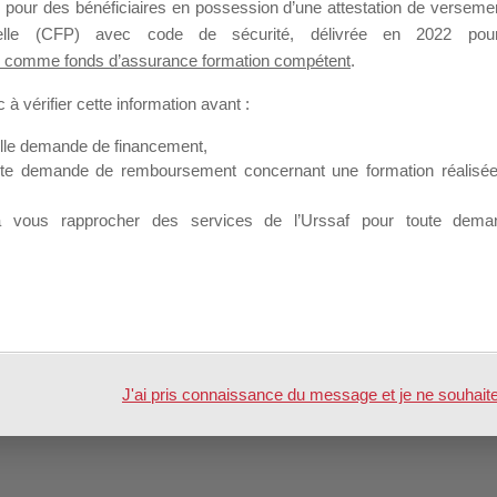
Profil
Groupes
Forums
 pour des bénéficiaires en possession d’une attestation de versement
2
nnelle (CFP) avec code de sécurité, délivrée en 2022 pour
 comme fonds d’assurance formation compétent
.
à vérifier cette information avant :
elle demande de financement,
ute demande de remboursement concernant une formation réalisée p
Resp Exploitation AGEFIC
à vous rapprocher des services de l’Urssaf pour toute dema
 par
WordPress
J'ai pris connaissance du message et je ne souhaite pl