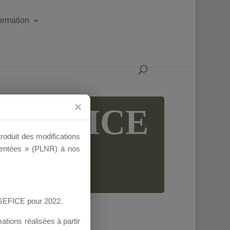
formation
 AGEFICE
troduit des modifications
ementées » (PLNR) à nos
AGEFICE pour 2022.
tions réalisées à partir