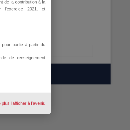
 de la contribution à la
 l’exercice 2021, et
our partie à partir du
E
nde de renseignement
us l'afficher à l'avenir.