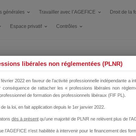
s générales
Travailler avec l’AGEFICE
Droit de la 
Espace privatif
Contrôles
essions libérales non réglementées (PLNR)
PLOITATION
février 2022 en faveur de l’activité professionnelle indépendante a in
our conséquence de rattacher les « professions libérales non régl
professionnel de formation des professionnels libéraux (FIF PL).
de la loi
, en fait application depuis le 1er janvier 2022.
tatons
dès à présent
qu’une majorité de PLNR ne relèvent plus de l’
 l’AGEFICE n’est habilitée à intervenir pour le financement des forma