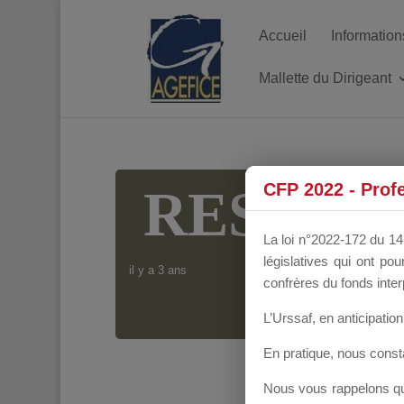
Accueil
Information
Mallette du Dirigeant
CFP 2022 - Prof
RESP EX
La loi n°2022-172 du 14 
législatives qui ont p
il y a 3 ans
confrères du fonds inter
L’Urssaf,
en anticipation 
En pratique, nous cons
Nous vous rappelons que