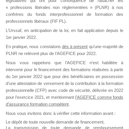
législatives qui ont pour conséquence de rattacher les
« professions libérales non réglementées » (PLNR) à nos
confrères du fonds interprofessionnel de formation des
professionnels libéraux (FIF PL).
L’Urssaf,
en anticipation de la loi
, en fait application depuis le
1er janvier 2022.
Profil
Groupes
Forums
2
En pratique, nous constatons
dès à présent
qu’une majorité de
PLNR ne relèvent plus de l’AGEFICE pour 2022.
Nous vous rappelons que l’AGEFICE n’est habilitée à
Trier par:
intervenir pour le financement des formations réalisées à partir
Groupes
Affichage 1 - 2 sur 2 groupes
du 1er janvier 2022 que pour des bénéficiaires en possession
du
d’une attestation de versement de la contribution à la formation
membre
Informations Générales
professionnelle (CFP) avec code de sécurité, délivrée en 2022
Dispositifs – Groupe & Forum
pour l’exercice 2021, et mentionnant
l’AGEFICE comme fonds
d’assurance formation compétent
.
dédiés aux Organismes de Formation
il y a un jour
Nous vous invitons donc à vérifier cette information avant :
Le dépôt de toute nouvelle demande de financement,
Ce groupe est destiné aux
Organismes de formation. Il
La transmission de toute demande de remboursement