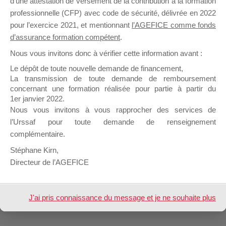
d’une attestation de versement de la contribution à la formation
dans :
Informations Générales – Forum dédié aux Organismes de Fo
professionnelle (CFP) avec code de sécurité, délivrée en 2022
pour l’exercice 2021, et mentionnant
l’AGEFICE comme fonds
d’assurance formation compétent
.
1 sujet (sur un total de 1)
Nous vous invitons donc à vérifier cette information avant :
Le dépôt de toute nouvelle demande de financement,
La transmission de toute demande de remboursement
concernant une formation réalisée pour partie à partir du
Design de
Elegant Themes
| Propulsé par
1er janvier 2022.
WordPress
Nous vous invitons à vous rapprocher des services de
l’Urssaf pour toute demande de renseignement
complémentaire.
Stéphane Kirn,
Directeur de l’AGEFICE
J'ai pris connaissance du message et je ne souhaite plus
l'afficher à l'avenir.