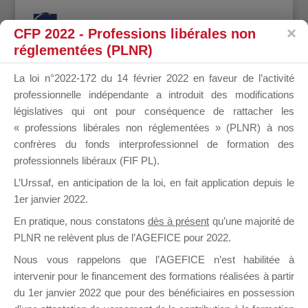
CFP 2022 - Professions libérales non
réglementées (PLNR)
La loi n°2022-172 du 14 février 2022 en faveur de l’activité
professionnelle indépendante a introduit des modifications
Mot-clé du sujet : Music
législatives qui ont pour conséquence de rattacher les
scene releases
« professions libérales non réglementées » (PLNR) à nos
confrères du fonds interprofessionnel de formation des
professionnels libéraux (FIF PL).
Accueil OF
›
Forums
›
Mot-clé du sujet : Music scene releases
1 sujet (sur un total de 1)
L’Urssaf,
en anticipation de la loi
, en fait application depuis le
1er janvier 2022.
Sujet
Participants
Messages
Dernière
En pratique, nous constatons
dès à présent
qu’une majorité de
publication
PLNR ne relèvent plus de l’AGEFICE pour 2022.
Nous vous rappelons que l’AGEFICE n’est habilitée à
Music scene
1
1
il y a 3
intervenir pour le financement des formations réalisées à partir
releases
années
du 1er janvier 2022 que pour des bénéficiaires en possession
Démarré par :
Ypuky
Ypuky