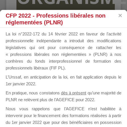
CFP 2022 - Professions libérales non
DE
réglementées (PLNR)
La loi n°2022-172 du 14 février 2022 en faveur de l’activité
professionnelle indépendante a introduit des modifications
FORMATIO
législatives qui ont pour conséquence de rattacher les
« professions libérales non réglementées » (PLNR) à nos
confrères du fonds interprofessionnel de formation des
professionnels libéraux (FIF PL).
Groupe Public
L’Urssaf,
en anticipation de la loi
, en fait application depuis le
il y a 10 heures
1er janvier 2022.
En pratique, nous constatons
dès à présent
qu’une majorité de
PLNR ne relèvent plus de l’AGEFICE pour 2022.
Nous vous rappelons que l’AGEFICE n’est habilitée à
intervenir pour le financement des formations réalisées à partir
Ce groupe est destiné aux Organismes de
du 1er janvier 2022 que pour des bénéficiaires en possession
formation. Il accueille également les Conseillers