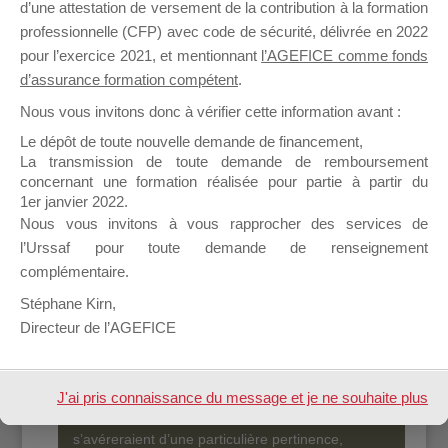
d’une attestation de versement de la contribution à la formation
salariés de l’AGEFICE et les personnels des
professionnelle (CFP) avec code de sécurité, délivrée en 2022
Points d’Accueil.
pour l’exercice 2021, et mentionnant
l’AGEFICE comme fonds
d’assurance formation compétent
.
Il propose un espace forum, sur lequel il est
possible de laisser un message ou poser vos
Nous vous invitons donc à vérifier cette information avant :
questions concernant les dispositifs de
Le dépôt de toute nouvelle demande de financement,
l’AGEFICE.
La transmission de toute demande de remboursement
concernant une formation réalisée pour partie à partir du
Ce Forum est destiné aux Organismes de
1er janvier 2022.
formation qui ont besoin de renseignements sur
Nous vous invitons à vous rapprocher des services de
l’AGEFICE et sur les aides au financement
l’Urssaf pour toute demande de renseignement
d’actions de formation dont les Ressortissants de
complémentaire.
l’AGEFICE peuvent éventuellement bénéficier.
Par défaut, les messages qui sont postés sur cet
Stéphane Kirn,
espace sont considérés comme étant des
Directeur de l’AGEFICE
messages
confidentiels
: Seuls leurs Auteurs et
la Modération de l’AGEFICE sont susceptibles
d’en lire le contenu.
J'ai pris connaissance du message et je ne souhaite plus
Ponctuellement et pour les messages qui
l'afficher à l'avenir.
s’avéreraient d’une particulière pertinence,