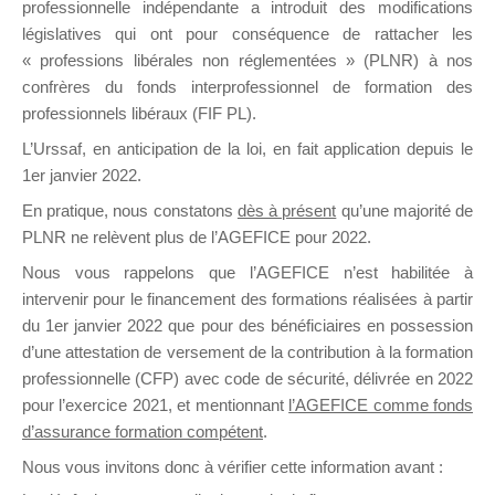
professionnelle indépendante a introduit des modifications
législatives qui ont pour conséquence de rattacher les
« professions libérales non réglementées » (PLNR) à nos
DE
confrères du fonds interprofessionnel de formation des
professionnels libéraux (FIF PL).
L’Urssaf,
en anticipation de la loi
, en fait application depuis le
FORMATIO
1er janvier 2022.
En pratique, nous constatons
dès à présent
qu’une majorité de
PLNR ne relèvent plus de l’AGEFICE pour 2022.
Nous vous rappelons que l’AGEFICE n’est habilitée à
Groupe Public
intervenir pour le financement des formations réalisées à partir
il y a 9 heures
du 1er janvier 2022 que pour des bénéficiaires en possession
d’une attestation de versement de la contribution à la formation
professionnelle (CFP) avec code de sécurité, délivrée en 2022
pour l’exercice 2021, et mentionnant
l’AGEFICE comme fonds
d’assurance formation compétent
.
Ce groupe est destiné aux Organismes de
Nous vous invitons donc à vérifier cette information avant :
formation. Il accueille également les Conseillers