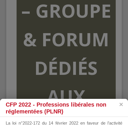
– GROUPE
& FORUM
DÉDIÉS
AUX
CFP 2022 - Professions libérales non
réglementées (PLNR)
ORGANISME
La loi n°2022-172 du 14 février 2022 en faveur de l’activité