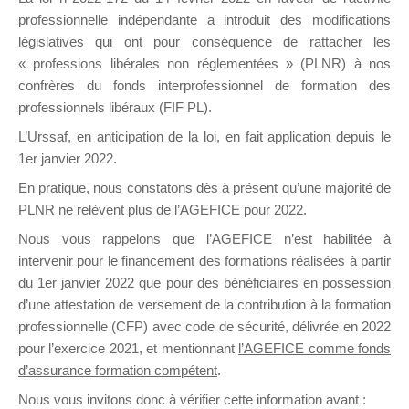
professionnelle indépendante a introduit des modifications
législatives qui ont pour conséquence de rattacher les
DE
« professions libérales non réglementées » (PLNR) à nos
confrères du fonds interprofessionnel de formation des
professionnels libéraux (FIF PL).
L’Urssaf,
en anticipation de la loi
, en fait application depuis le
FORMATIO
1er janvier 2022.
En pratique, nous constatons
dès à présent
qu’une majorité de
PLNR ne relèvent plus de l’AGEFICE pour 2022.
Groupe Public
Nous vous rappelons que l’AGEFICE n’est habilitée à
il y a un jour
intervenir pour le financement des formations réalisées à partir
du 1er janvier 2022 que pour des bénéficiaires en possession
d’une attestation de versement de la contribution à la formation
professionnelle (CFP) avec code de sécurité, délivrée en 2022
pour l’exercice 2021, et mentionnant
l’AGEFICE comme fonds
d’assurance formation compétent
.
Ce groupe est destiné aux Organismes de
Nous vous invitons donc à vérifier cette information avant :
formation. Il accueille également les Conseillers