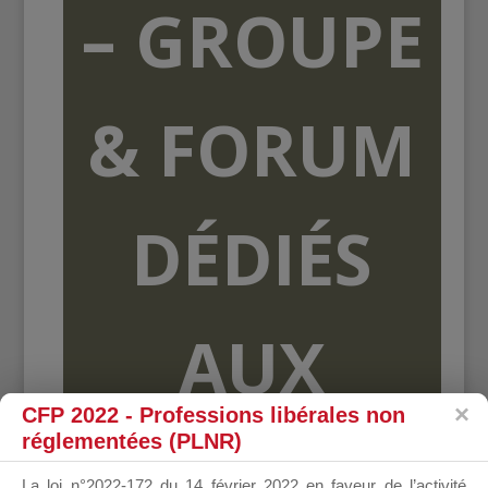
– GROUPE
& FORUM
DÉDIÉS
AUX
CFP 2022 - Professions libérales non
réglementées (PLNR)
ORGANISME
La loi n°2022-172 du 14 février 2022 en faveur de l’activité