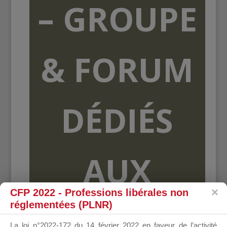
– GROUPE
& FORUM
DÉDIÉS
AUX
CFP 2022 - Professions libérales non
réglementées (PLNR)
ORGANISME
La loi n°2022-172 du 14 février 2022 en faveur de l’activité