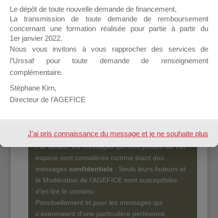
Le dépôt de toute nouvelle demande de financement,
salariés de l’AGEFICE et les personnels des
La transmission de toute demande de remboursement
Points d’Accueil.
concernant une formation réalisée pour partie à partir du
1er janvier 2022.
Il propose un espace forum, sur lequel il est
Nous vous invitons à vous rapprocher des services de
possible de laisser un message ou poser vos
l’Urssaf pour toute demande de renseignement
questions concernant les dispositifs de
complémentaire.
l’AGEFICE.
Stéphane Kirn,
Ce Forum est destiné aux Organismes de
Directeur de l’AGEFICE
formation qui ont besoin de renseignements sur
l’AGEFICE et sur les aides au financement
d’actions de formation dont les Ressortissants de
J'ai pris connaissance du message et je ne souhaite plus
l’AGEFICE peuvent éventuellement bénéficier.
Par défaut, les messages qui sont postés sur cet
l'afficher à l'avenir.
espace sont considérés comme étant des
messages
confidentiels
: Seuls leurs Auteurs et
la Modération de l’AGEFICE sont susceptibles
d’en lire le contenu.
Ponctuellement et pour les messages qui
s’avéreraient d’une particulière pertinence,