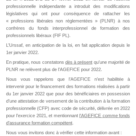
professionnelle indépendante a introduit des modifications
législatives qui ont pour conséquence de rattacher les
DE
« professions libérales non réglementées » (PLNR) à nos
confrères du fonds interprofessionnel de formation des
professionnels libéraux (FIF PL).
L’Urssaf,
en anticipation de la loi
, en fait application depuis le
FORMATIO
1er janvier 2022.
En pratique, nous constatons
dès à présent
qu’une majorité de
PLNR ne relèvent plus de l’AGEFICE pour 2022.
Groupe Public
Nous vous rappelons que l’AGEFICE n’est habilitée à
il y a une heure
intervenir pour le financement des formations réalisées à partir
du 1er janvier 2022 que pour des bénéficiaires en possession
d’une attestation de versement de la contribution à la formation
professionnelle (CFP) avec code de sécurité, délivrée en 2022
pour l’exercice 2021, et mentionnant
l’AGEFICE comme fonds
d’assurance formation compétent
.
Ce groupe est destiné aux Organismes de
Nous vous invitons donc à vérifier cette information avant :
formation. Il accueille également les Conseillers