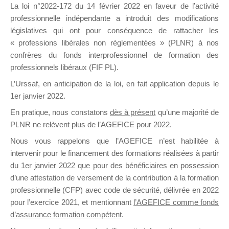
La loi n°2022-172 du 14 février 2022 en faveur de l’activité
professionnelle indépendante a introduit des modifications
DE
législatives qui ont pour conséquence de rattacher les
« professions libérales non réglementées » (PLNR) à nos
confrères du fonds interprofessionnel de formation des
professionnels libéraux (FIF PL).
FORMATIO
L’Urssaf,
en anticipation de la loi
, en fait application depuis le
1er janvier 2022.
En pratique, nous constatons
dès à présent
qu’une majorité de
PLNR ne relèvent plus de l’AGEFICE pour 2022.
Groupe Public
il y a un jour
Nous vous rappelons que l’AGEFICE n’est habilitée à
intervenir pour le financement des formations réalisées à partir
du 1er janvier 2022 que pour des bénéficiaires en possession
d’une attestation de versement de la contribution à la formation
professionnelle (CFP) avec code de sécurité, délivrée en 2022
pour l’exercice 2021, et mentionnant
l’AGEFICE comme fonds
d’assurance formation compétent
.
Ce groupe est destiné aux Organismes de
formation. Il accueille également les Conseillers