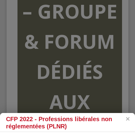
– GROUPE
& FORUM
DÉDIÉS
AUX
CFP 2022 - Professions libérales non
ORGANISME
réglementées (PLNR)