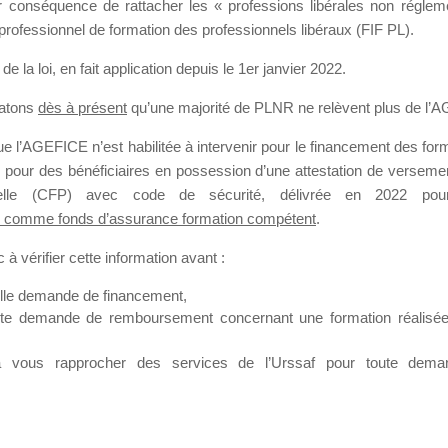
our conséquence de rattacher les « professions libérales non régl
professionnel de formation des professionnels libéraux (FIF PL).
SMES DE FO
de la loi
, en fait application depuis le 1er janvier 2022.
tatons
dès à présent
qu’une majorité de PLNR ne relèvent plus de l’
 l’AGEFICE n’est habilitée à intervenir pour le financement des forma
 a 13 minutes
 pour des bénéficiaires en possession d’une attestation de versement
nnelle (CFP) avec code de sécurité, délivrée en 2022 pour
 comme fonds d’assurance formation compétent
.
à vérifier cette information avant :
elle demande de financement,
ute demande de remboursement concernant une formation réalisée p
ation. Il accueille également les Conseillers salariés de l’AGEFICE 
t possible de laisser un message ou poser vos questions concernant l
à vous rapprocher des services de l’Urssaf pour toute dema
mation qui ont besoin de renseignements sur l’AGEFICE et sur les a
t éventuellement bénéficier.
sur cet espace sont considérés comme étant des messages
confident