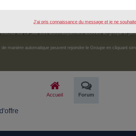
tenu.
véreraient d’une particulière pertinence, certains des échanges pour
J'ai pris connaissance du message et je ne souhaite pl
pouvoir accéder et intervenir sur cet espace.
nscrits sur ce Site sont automatiquement abonnés au groupe et peu
its de manière automatique peuvent rejoindre le Groupe en cliquant si
Accueil
Forum
'offre