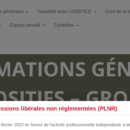
s générales
Travailler avec l’AGEFICE
Droit de la 
Espace privatif
Contrôles
MATIONS GÉN
OSITIFS – GR
essions libérales non réglementées (PLNR)
RUM DÉDIÉS 
février 2022 en faveur de l’activité professionnelle indépendante a in