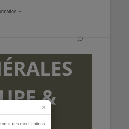
formation
ÉRALES
OUPE &
AUX
troduit des modifications