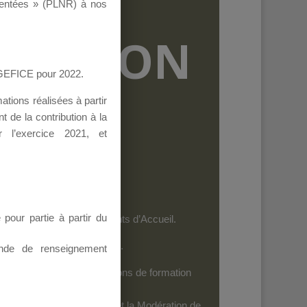
ementées » (PLNR) à nos
RMATION
AGEFICE pour 2022.
tions réalisées à partir
 de la contribution à la
 l’exercice 2021, et
our partie à partir du
et les personnels des Points d’Accueil.
es dispositifs de l’AGEFICE.
nde de renseignement
ides au financement d’actions de formation
iels
: Seuls leurs Auteurs et la Modération de