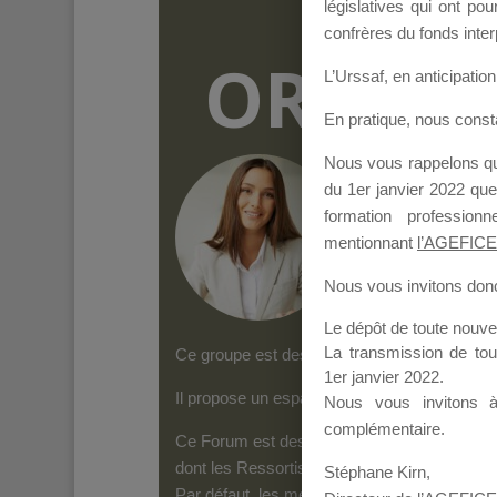
législatives qui ont p
confrères du fonds inter
ORGANI
L’Urssaf,
en anticipation 
En pratique, nous cons
Nous vous rappelons que
Groupe Public
il y
du 1er janvier 2022 que
formation professio
mentionnant
l’AGEFICE
Nous vous invitons donc 
Le dépôt de toute nouv
La transmission de to
Ce groupe est destiné aux Organismes de form
1er janvier 2022.
Il propose un espace forum, sur lequel il es
Nous vous invitons 
complémentaire.
Ce Forum est destiné aux Organismes de for
dont les Ressortissants de l’AGEFICE peuven
Stéphane Kirn,
Par défaut, les messages qui sont postés 