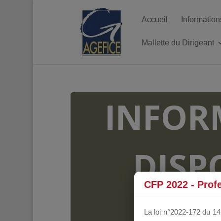
Accueil
Information
Mallette du Dirigeant
INFOR
DISP
CFP 2022 - Prof
FO
La loi n°2022-172 du 14 