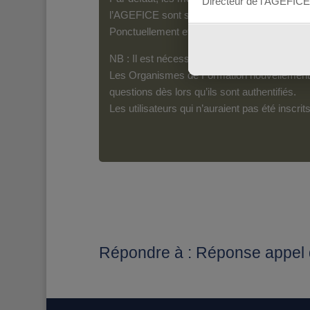
Directeur de l’AGEFICE
l’AGEFICE sont susceptibles d’en lire le con
Ponctuellement et pour les messages qui s’a
NB : Il est nécessaire d’être inscrit(e) pour 
Les Organismes de Formation nouvellement i
questions dès lors qu’ils sont authentifiés.
Les utilisateurs qui n’auraient pas été inscr
Répondre à : Réponse appel d