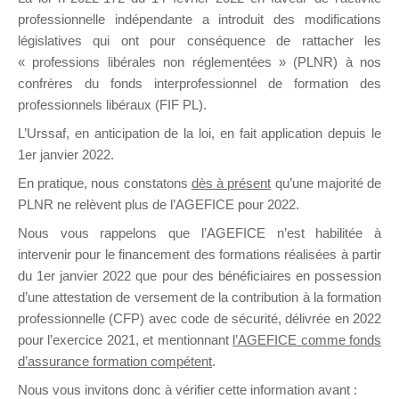
professionnelle indépendante a introduit des modifications
législatives qui ont pour conséquence de rattacher les
DE
« professions libérales non réglementées » (PLNR) à nos
confrères du fonds interprofessionnel de formation des
professionnels libéraux (FIF PL).
L’Urssaf,
en anticipation de la loi
, en fait application depuis le
FORMATIO
1er janvier 2022.
En pratique, nous constatons
dès à présent
qu’une majorité de
PLNR ne relèvent plus de l’AGEFICE pour 2022.
Groupe Public
Nous vous rappelons que l’AGEFICE n’est habilitée à
il y a un jour
intervenir pour le financement des formations réalisées à partir
du 1er janvier 2022 que pour des bénéficiaires en possession
d’une attestation de versement de la contribution à la formation
professionnelle (CFP) avec code de sécurité, délivrée en 2022
pour l’exercice 2021, et mentionnant
l’AGEFICE comme fonds
d’assurance formation compétent
.
Ce groupe est destiné aux Organismes de
Nous vous invitons donc à vérifier cette information avant :
formation. Il accueille également les Conseillers