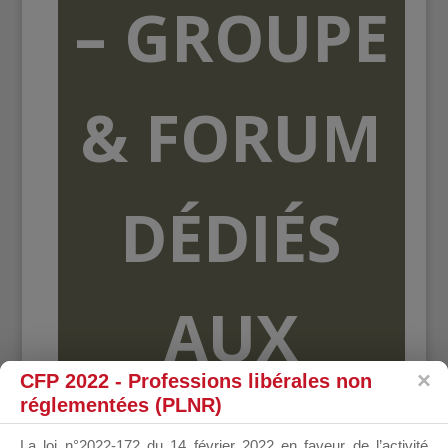
– GROUPE
& FORUM
DÉDIÉS
AUX
CFP 2022 - Professions libérales non
réglementées (PLNR)
ORGANISME
La loi n°2022-172 du 14 février 2022 en faveur de l’activité