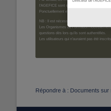
Directeur de l’AGEFICE
l’AGEFICE sont susceptibles d’en lire le con
Ponctuellement et pour les messages qui s’a
NB : Il est nécessaire d’être inscrit(e) pour 
Les Organismes de Formation nouvellement i
questions dès lors qu’ils sont authentifiés.
Les utilisateurs qui n’auraient pas été inscr
Répondre à : Documents sur s