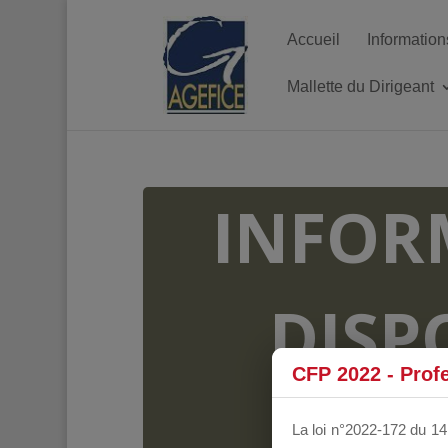
Accueil
Information
Mallette du Dirigeant
INFOR
DISP
CFP 2022 - Prof
FO
La loi n°2022-172 du 14 