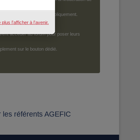
ront devenir accessibles publiquement.
us l'afficher à l'avenir.
vent accéder au forum pour poser leurs
mplement sur le bouton dédié.
r les référents AGEFIC