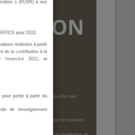
ementées » (PLNR) à nos
RMATION
AGEFICE pour 2022.
tions réalisées à partir
 de la contribution à la
 l’exercice 2021, et
our partie à partir du
et les personnels des Points d’Accueil.
es dispositifs de l’AGEFICE.
nde de renseignement
ides au financement d’actions de formation
iels
: Seuls leurs Auteurs et la Modération de