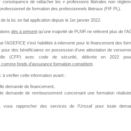
our conséquence de rattacher les « professions libérales non régl
professionnel de formation des professionnels libéraux (FIF PL).
SMES DE FO
de la loi
, en fait application depuis le 1er janvier 2022.
tatons
dès à présent
qu’une majorité de PLNR ne relèvent plus de l’
 l’AGEFICE n’est habilitée à intervenir pour le financement des forma
 a un jour
 pour des bénéficiaires en possession d’une attestation de versement
nnelle (CFP) avec code de sécurité, délivrée en 2022 pour
 comme fonds d’assurance formation compétent
.
à vérifier cette information avant :
elle demande de financement,
ute demande de remboursement concernant une formation réalisée p
ation. Il accueille également les Conseillers salariés de l’AGEFICE 
t possible de laisser un message ou poser vos questions concernant l
à vous rapprocher des services de l’Urssaf pour toute dema
mation qui ont besoin de renseignements sur l’AGEFICE et sur les a
t éventuellement bénéficier.
sur cet espace sont considérés comme étant des messages
confident