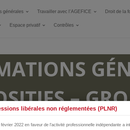
s générales
Travailler avec l’AGEFICE
Droit de la 
Espace privatif
Contrôles
MATIONS GÉN
OSITIFS – GR
essions libérales non réglementées (PLNR)
RUM DÉDIÉS 
février 2022 en faveur de l’activité professionnelle indépendante a in