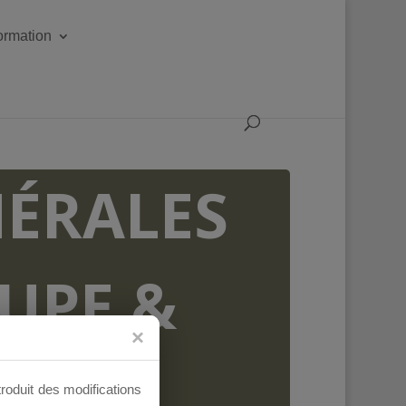
formation
ÉRALES
OUPE &
AUX
troduit des modifications