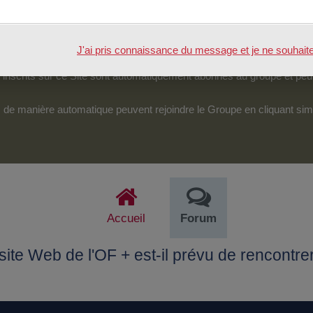
tenu.
véreraient d’une particulière pertinence, certains des échanges pour
J'ai pris connaissance du message et je ne souhaite pl
pouvoir accéder et intervenir sur cet espace.
nscrits sur ce Site sont automatiquement abonnés au groupe et peu
its de manière automatique peuvent rejoindre le Groupe en cliquant si
Accueil
Forum
ite Web de l'OF + est-il prévu de rencontre