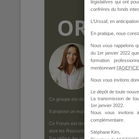
législatives qui ont p
confrères du fonds inter
ORGANI
L’Urssaf,
en anticipation 
En pratique, nous cons
Nous vous rappelons que
Groupe Public
il y
du 1er janvier 2022 que
formation professio
mentionnant
l’AGEFICE
Nous vous invitons donc 
Le dépôt de toute nouv
La transmission de to
Ce groupe est destiné aux Organismes de form
1er janvier 2022.
Il propose un espace forum, sur lequel il es
Nous vous invitons 
complémentaire.
Ce Forum est destiné aux Organismes de for
dont les Ressortissants de l’AGEFICE peuven
Stéphane Kirn,
Par défaut, les messages qui sont postés 