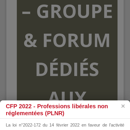
– GROUPE
& FORUM
DÉDIÉS
AUX
CFP 2022 - Professions libérales non
réglementées (PLNR)
ORGANISME
La loi n°2022-172 du 14 février 2022 en faveur de l’activité