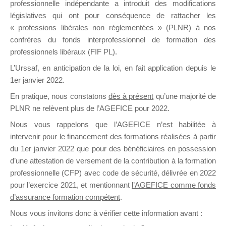
professionnelle indépendante a introduit des modifications
législatives qui ont pour conséquence de rattacher les
« professions libérales non réglementées » (PLNR) à nos
DE
confrères du fonds interprofessionnel de formation des
professionnels libéraux (FIF PL).
L’Urssaf,
en anticipation de la loi
, en fait application depuis le
FORMATIO
1er janvier 2022.
En pratique, nous constatons
dès à présent
qu’une majorité de
PLNR ne relèvent plus de l’AGEFICE pour 2022.
Nous vous rappelons que l’AGEFICE n’est habilitée à
Groupe Public
intervenir pour le financement des formations réalisées à partir
il y a un jour
du 1er janvier 2022 que pour des bénéficiaires en possession
d’une attestation de versement de la contribution à la formation
professionnelle (CFP) avec code de sécurité, délivrée en 2022
pour l’exercice 2021, et mentionnant
l’AGEFICE comme fonds
d’assurance formation compétent
.
Ce groupe est destiné aux Organismes de
Nous vous invitons donc à vérifier cette information avant :
formation. Il accueille également les Conseillers