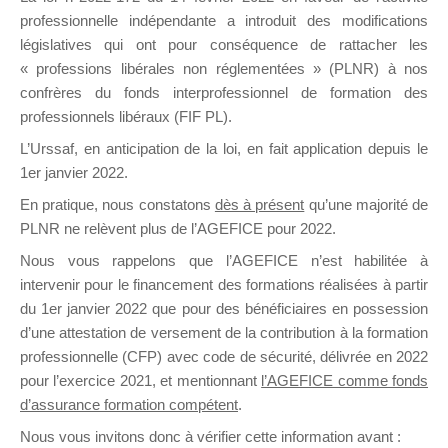
professionnelle indépendante a introduit des modifications
législatives qui ont pour conséquence de rattacher les
DE
« professions libérales non réglementées » (PLNR) à nos
confrères du fonds interprofessionnel de formation des
professionnels libéraux (FIF PL).
L’Urssaf,
en anticipation de la loi
, en fait application depuis le
FORMATIO
1er janvier 2022.
En pratique, nous constatons
dès à présent
qu’une majorité de
PLNR ne relèvent plus de l’AGEFICE pour 2022.
Groupe Public
Nous vous rappelons que l’AGEFICE n’est habilitée à
il y a 21 heures
intervenir pour le financement des formations réalisées à partir
du 1er janvier 2022 que pour des bénéficiaires en possession
d’une attestation de versement de la contribution à la formation
professionnelle (CFP) avec code de sécurité, délivrée en 2022
pour l’exercice 2021, et mentionnant
l’AGEFICE comme fonds
d’assurance formation compétent
.
Ce groupe est destiné aux Organismes de
Nous vous invitons donc à vérifier cette information avant :
formation. Il accueille également les Conseillers