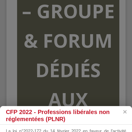
– GROUPE
& FORUM
DÉDIÉS
AUX
CFP 2022 - Professions libérales non
réglementées (PLNR)
ORGANISME
La loi n°2022-172 du 14 février 2022 en faveur de l’activité