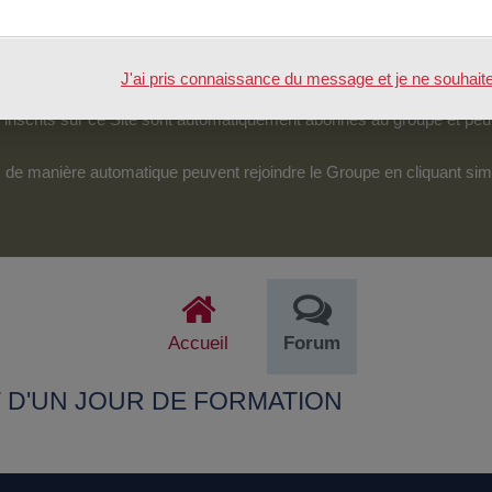
tenu.
véreraient d’une particulière pertinence, certains des échanges pour
J'ai pris connaissance du message et je ne souhaite pl
pouvoir accéder et intervenir sur cet espace.
nscrits sur ce Site sont automatiquement abonnés au groupe et peu
its de manière automatique peuvent rejoindre le Groupe en cliquant si
Accueil
Forum
T D'UN JOUR DE FORMATION