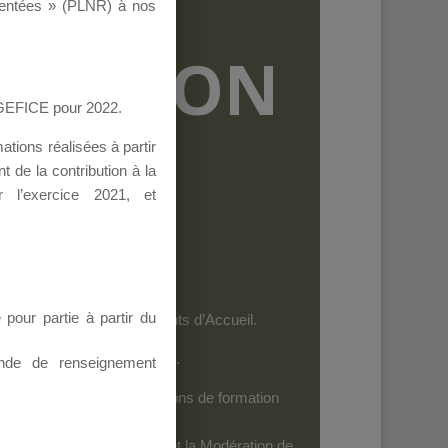
ementées » (PLNR) à nos
RMATION
AGEFICE pour 2022.
tions réalisées à partir
 de la contribution à la
 l’exercice 2021, et
our partie à partir du
et les personnels des Points d’Accueil.
es dispositifs de l’AGEFICE.
nde de renseignement
ides au financement d’actions de formation
iels
: Seuls leurs Auteurs et la Modération de