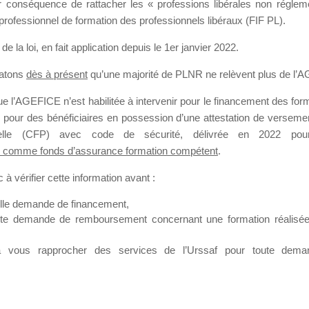
our conséquence de rattacher les « professions libérales non régl
professionnel de formation des professionnels libéraux (FIF PL).
SMES DE FO
de la loi
, en fait application depuis le 1er janvier 2022.
tatons
dès à présent
qu’une majorité de PLNR ne relèvent plus de l’
 l’AGEFICE n’est habilitée à intervenir pour le financement des forma
 a 10 heures
 pour des bénéficiaires en possession d’une attestation de versement
nnelle (CFP) avec code de sécurité, délivrée en 2022 pour
 comme fonds d’assurance formation compétent
.
à vérifier cette information avant :
elle demande de financement,
ute demande de remboursement concernant une formation réalisée p
ation. Il accueille également les Conseillers salariés de l’AGEFICE 
t possible de laisser un message ou poser vos questions concernant l
à vous rapprocher des services de l’Urssaf pour toute dema
mation qui ont besoin de renseignements sur l’AGEFICE et sur les a
t éventuellement bénéficier.
sur cet espace sont considérés comme étant des messages
confident