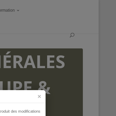
formation
ÉRALES
OUPE &
AUX
troduit des modifications