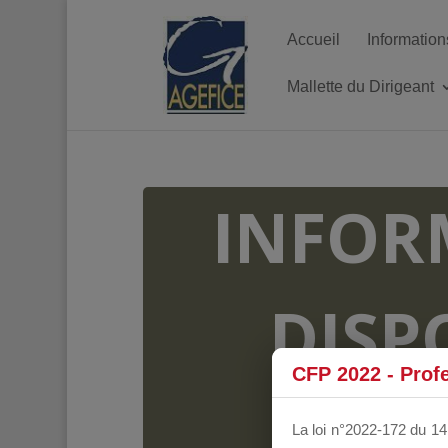
Accueil
Information
Mallette du Dirigeant
INFOR
DISP
CFP 2022 - Prof
FO
La loi n°2022-172 du 14 