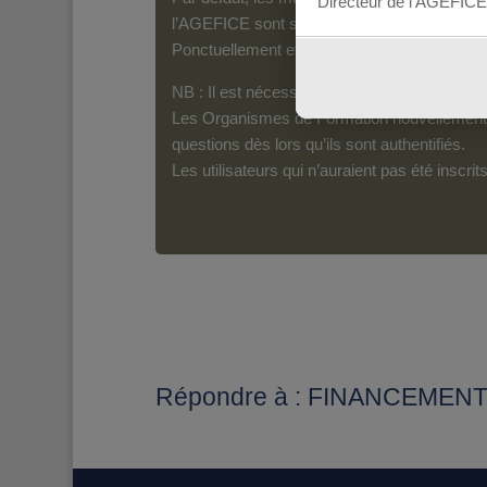
Directeur de l’AGEFICE
l’AGEFICE sont susceptibles d’en lire le con
Ponctuellement et pour les messages qui s’a
NB : Il est nécessaire d’être inscrit(e) pour 
Les Organismes de Formation nouvellement i
questions dès lors qu’ils sont authentifiés.
Les utilisateurs qui n’auraient pas été inscr
Répondre à : FINANCEMEN