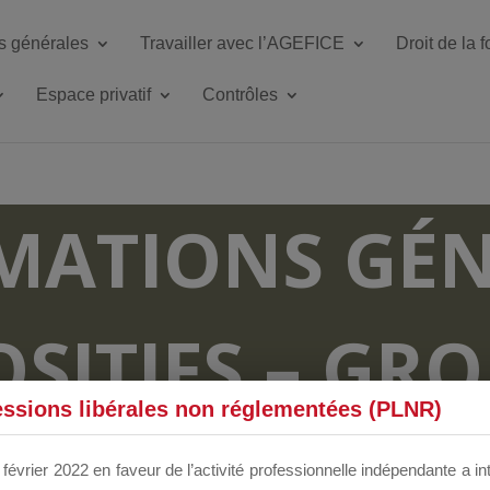
s générales
Travailler avec l’AGEFICE
Droit de la 
Espace privatif
Contrôles
MATIONS GÉN
OSITIFS – GR
essions libérales non réglementées (PLNR)
RUM DÉDIÉS 
février 2022 en faveur de l’activité professionnelle indépendante a in