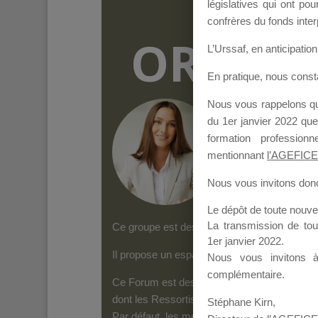
législatives qui ont p
confrères du fonds inter
ORGANI
L’Urssaf,
en anticipation 
En pratique, nous cons
Nous vous rappelons que
Groupe Public
il y
du 1er janvier 2022 que
formation professio
mentionnant
l’AGEFICE
Nous vous invitons donc 
Le dépôt de toute nouv
La transmission de to
Ce groupe est destiné aux Organismes de form
1er janvier 2022.
Il propose un espace forum, sur lequel il es
Nous vous invitons 
complémentaire.
Ce Forum est destiné aux Organismes de for
dont les Ressortissants de l’AGEFICE peuven
Stéphane Kirn,
Par défaut, les messages qui sont postés 