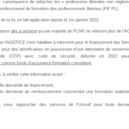
our conséquence de rattacher les « professions libérales non régl
professionnel de formation des professionnels libéraux (FIF PL).
SMES DE FO
de la loi
, en fait application depuis le 1er janvier 2022.
tatons
dès à présent
qu’une majorité de PLNR ne relèvent plus de l’
 l’AGEFICE n’est habilitée à intervenir pour le financement des forma
 a un jour
 pour des bénéficiaires en possession d’une attestation de versement
nnelle (CFP) avec code de sécurité, délivrée en 2022 pour
 comme fonds d’assurance formation compétent
.
à vérifier cette information avant :
elle demande de financement,
ute demande de remboursement concernant une formation réalisée p
ation. Il accueille également les Conseillers salariés de l’AGEFICE 
t possible de laisser un message ou poser vos questions concernant l
à vous rapprocher des services de l’Urssaf pour toute dema
mation qui ont besoin de renseignements sur l’AGEFICE et sur les a
t éventuellement bénéficier.
sur cet espace sont considérés comme étant des messages
confident