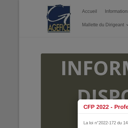
Accueil
Information
Mallette du Dirigeant
INFOR
DISP
CFP 2022 - Prof
FO
La loi n°2022-172 du 14 