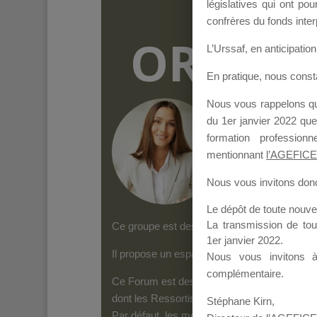
législatives qui ont p
confrères du fonds inter
ORGANI
L’Urssaf,
en anticipation 
En pratique, nous cons
Nous vous rappelons que
Groupe Public
il y
du 1er janvier 2022 que
formation professio
mentionnant
l’AGEFICE
Nous vous invitons donc 
Le dépôt de toute nouv
La transmission de to
Ce groupe est destiné aux Organismes de form
1er janvier 2022.
Il propose un espace forum, sur lequel il es
Nous vous invitons 
complémentaire.
Ce Forum est destiné aux Organismes de for
dont les Ressortissants de l’AGEFICE peuven
Stéphane Kirn,
Par défaut, les messages qui sont postés 