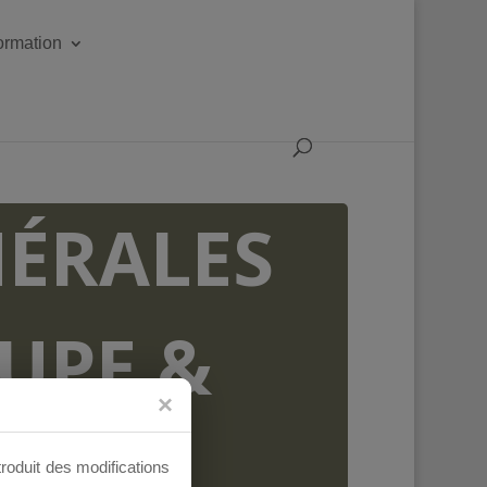
formation
ÉRALES
OUPE &
AUX
troduit des modifications