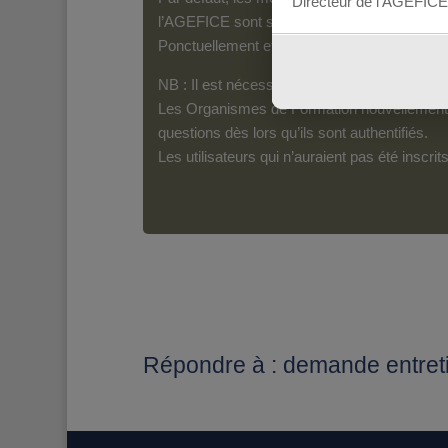
Directeur de l’AGEFICE
l’AGEFICE sont susceptibles d’en lire le con
Ponctuellement et pour les messages qui s’a
NB : Il est nécessaire d’être inscrit(e) pour 
Les Organismes de Formation nouvellement i
questions dès lors qu’ils sont authentifiés.
Les utilisateurs qui n’auraient pas été inscr
Répondre à : demande entret