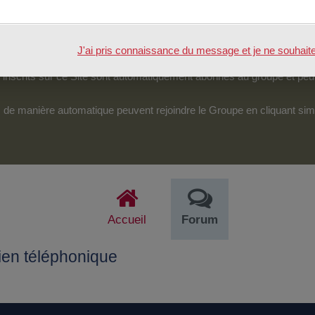
tenu.
véreraient d’une particulière pertinence, certains des échanges pour
J'ai pris connaissance du message et je ne souhaite pl
pouvoir accéder et intervenir sur cet espace.
nscrits sur ce Site sont automatiquement abonnés au groupe et peu
its de manière automatique peuvent rejoindre le Groupe en cliquant si
Accueil
Forum
ien téléphonique