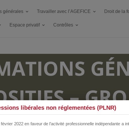
s générales
Travailler avec l’AGEFICE
Droit de la 
Espace privatif
Contrôles
MATIONS GÉN
OSITIFS – GR
essions libérales non réglementées (PLNR)
RUM DÉDIÉS 
février 2022 en faveur de l’activité professionnelle indépendante a in