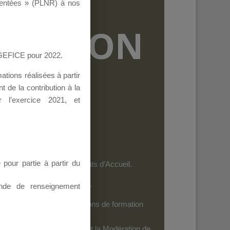
ementées » (PLNR) à nos
RMATION
AGEFICE pour 2022.
tions réalisées à partir
 de la contribution à la
 l’exercice 2021, et
our partie à partir du
et les personnels des Points d’Accueil.
es dispositifs de l’AGEFICE.
nde de renseignement
ides au financement d’actions de formation
iels
: Seuls leurs Auteurs et la Modération de