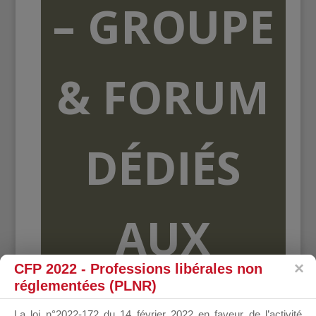
– GROUPE
& FORUM
DÉDIÉS
AUX
CFP 2022 - Professions libérales non
réglementées (PLNR)
ORGANISME
La loi n°2022-172 du 14 février 2022 en faveur de l’activité