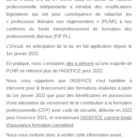
professionnelle indépendante a introduit des modifications
législatives qui ont pour conséquence de rattacher les
DE
« professions libérales non réglementées » (PLNR) à nos
confrères du fonds interprofessionnel de formation des
professionnels libéraux (FIF PL).
L’Urssaf,
en anticipation de la loi
, en fait application depuis le
FORMATIO
1er janvier 2022.
En pratique, nous constatons
dès à présent
qu’une majorité de
PLNR ne relèvent plus de l’AGEFICE pour 2022.
Groupe Public
Nous vous rappelons que l’AGEFICE n’est habilitée à
il y a 16 heures
intervenir pour le financement des formations réalisées à partir
du 1er janvier 2022 que pour des bénéficiaires en possession
d’une attestation de versement de la contribution à la formation
professionnelle (CFP) avec code de sécurité, délivrée en 2022
pour l’exercice 2021, et mentionnant
l’AGEFICE comme fonds
d’assurance formation compétent
.
Ce groupe est destiné aux Organismes de
Nous vous invitons donc à vérifier cette information avant :
formation. Il accueille également les Conseillers