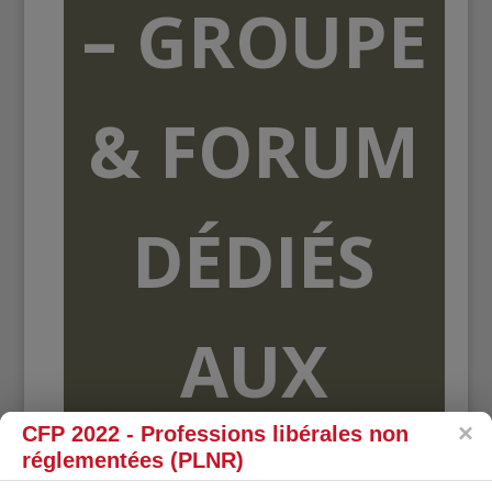
– GROUPE
& FORUM
DÉDIÉS
AUX
CFP 2022 - Professions libérales non
ORGANISME
réglementées (PLNR)