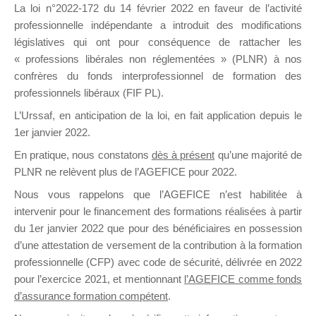
La loi n°2022-172 du 14 février 2022 en faveur de l’activité
professionnelle indépendante a introduit des modifications
DE
législatives qui ont pour conséquence de rattacher les
« professions libérales non réglementées » (PLNR) à nos
confrères du fonds interprofessionnel de formation des
professionnels libéraux (FIF PL).
FORMATIO
L’Urssaf,
en anticipation de la loi
, en fait application depuis le
1er janvier 2022.
En pratique, nous constatons
dès à présent
qu’une majorité de
PLNR ne relèvent plus de l’AGEFICE pour 2022.
Groupe Public
il y a un jour
Nous vous rappelons que l’AGEFICE n’est habilitée à
intervenir pour le financement des formations réalisées à partir
du 1er janvier 2022 que pour des bénéficiaires en possession
d’une attestation de versement de la contribution à la formation
professionnelle (CFP) avec code de sécurité, délivrée en 2022
pour l’exercice 2021, et mentionnant
l’AGEFICE comme fonds
d’assurance formation compétent
.
Ce groupe est destiné aux Organismes de
formation. Il accueille également les Conseillers