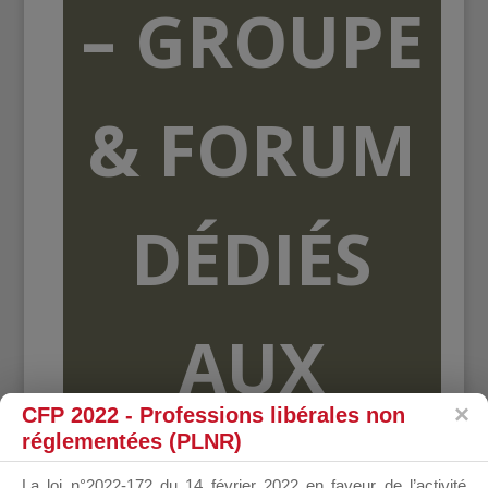
– GROUPE
& FORUM
DÉDIÉS
AUX
CFP 2022 - Professions libérales non
réglementées (PLNR)
ORGANISME
La loi n°2022-172 du 14 février 2022 en faveur de l’activité