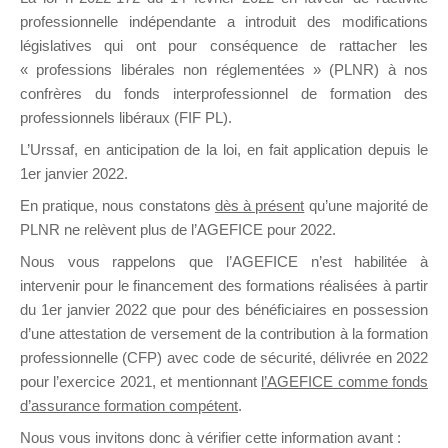
professionnelle indépendante a introduit des modifications
législatives qui ont pour conséquence de rattacher les
DE
« professions libérales non réglementées » (PLNR) à nos
confrères du fonds interprofessionnel de formation des
professionnels libéraux (FIF PL).
L’Urssaf,
en anticipation de la loi
, en fait application depuis le
FORMATIO
1er janvier 2022.
En pratique, nous constatons
dès à présent
qu’une majorité de
PLNR ne relèvent plus de l’AGEFICE pour 2022.
Groupe Public
Nous vous rappelons que l’AGEFICE n’est habilitée à
il y a 12 heures
intervenir pour le financement des formations réalisées à partir
du 1er janvier 2022 que pour des bénéficiaires en possession
d’une attestation de versement de la contribution à la formation
professionnelle (CFP) avec code de sécurité, délivrée en 2022
pour l’exercice 2021, et mentionnant
l’AGEFICE comme fonds
d’assurance formation compétent
.
Ce groupe est destiné aux Organismes de
Nous vous invitons donc à vérifier cette information avant :
formation. Il accueille également les Conseillers