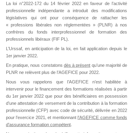
La loi n°2022-172 du 14 février 2022 en faveur de l’activité
professionnelle indépendante a introduit des modifications
DE
législatives qui ont pour conséquence de rattacher les
« professions libérales non réglementées » (PLNR) à nos
confrères du fonds interprofessionnel de formation des
professionnels libéraux (FIF PL).
FORMATIO
L’Urssaf,
en anticipation de la loi
, en fait application depuis le
1er janvier 2022.
En pratique, nous constatons
dès à présent
qu’une majorité de
PLNR ne relèvent plus de l’AGEFICE pour 2022.
Groupe Public
il y a une heure
Nous vous rappelons que l’AGEFICE n’est habilitée à
intervenir pour le financement des formations réalisées à partir
du 1er janvier 2022 que pour des bénéficiaires en possession
d’une attestation de versement de la contribution à la formation
professionnelle (CFP) avec code de sécurité, délivrée en 2022
pour l’exercice 2021, et mentionnant
l’AGEFICE comme fonds
d’assurance formation compétent
.
Ce groupe est destiné aux Organismes de
formation. Il accueille également les Conseillers