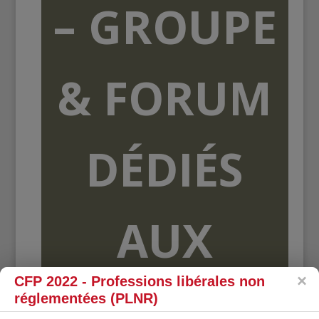
– GROUPE
& FORUM
DÉDIÉS
AUX
CFP 2022 - Professions libérales non
ORGANISME
réglementées (PLNR)