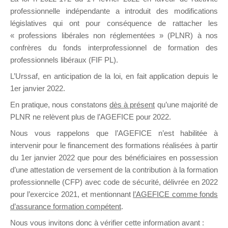
professionnelle indépendante a introduit des modifications
législatives qui ont pour conséquence de rattacher les
DE
« professions libérales non réglementées » (PLNR) à nos
confrères du fonds interprofessionnel de formation des
professionnels libéraux (FIF PL).
L’Urssaf,
en anticipation de la loi
, en fait application depuis le
FORMATIO
1er janvier 2022.
En pratique, nous constatons
dès à présent
qu’une majorité de
PLNR ne relèvent plus de l’AGEFICE pour 2022.
Groupe Public
Nous vous rappelons que l’AGEFICE n’est habilitée à
il y a 3 heures
intervenir pour le financement des formations réalisées à partir
du 1er janvier 2022 que pour des bénéficiaires en possession
d’une attestation de versement de la contribution à la formation
professionnelle (CFP) avec code de sécurité, délivrée en 2022
pour l’exercice 2021, et mentionnant
l’AGEFICE comme fonds
d’assurance formation compétent
.
Ce groupe est destiné aux Organismes de
Nous vous invitons donc à vérifier cette information avant :
formation. Il accueille également les Conseillers