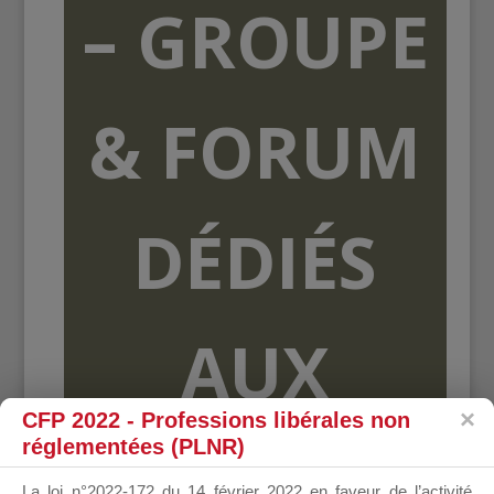
– GROUPE
& FORUM
DÉDIÉS
AUX
CFP 2022 - Professions libérales non
réglementées (PLNR)
ORGANISME
La loi n°2022-172 du 14 février 2022 en faveur de l’activité