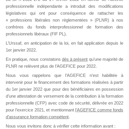
professionnelle indépendante a introduit des modifications
législatives qui ont pour conséquence de rattacher les
DE
« professions libérales non réglementées » (PLNR) à nos
confrères du fonds interprofessionnel de formation des
professionnels libéraux (FIF PL).
L’Urssaf,
en anticipation de la loi
, en fait application depuis le
FORMATIO
1er janvier 2022.
En pratique, nous constatons
dès à présent
qu’une majorité de
PLNR ne relèvent plus de l’AGEFICE pour 2022.
Groupe Public
Nous vous rappelons que l’AGEFICE n’est habilitée à
il y a 16 heures
intervenir pour le financement des formations réalisées à partir
du 1er janvier 2022 que pour des bénéficiaires en possession
d’une attestation de versement de la contribution à la formation
professionnelle (CFP) avec code de sécurité, délivrée en 2022
pour l’exercice 2021, et mentionnant
l’AGEFICE comme fonds
d’assurance formation compétent
.
Ce groupe est destiné aux Organismes de
Nous vous invitons donc à vérifier cette information avant :
formation. Il accueille également les Conseillers