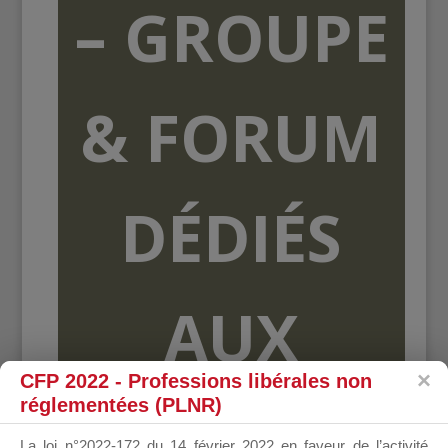
– GROUPE
& FORUM
DÉDIÉS
AUX
CFP 2022 - Professions libérales non
réglementées (PLNR)
ORGANISME
La loi n°2022-172 du 14 février 2022 en faveur de l’activité