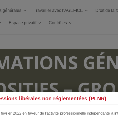
s générales
Travailler avec l’AGEFICE
Droit de la 
Espace privatif
Contrôles
MATIONS GÉN
OSITIFS – GR
essions libérales non réglementées (PLNR)
RUM DÉDIÉS 
février 2022 en faveur de l’activité professionnelle indépendante a in