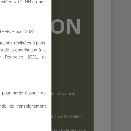
ementées » (PLNR) à nos
RMATION
AGEFICE pour 2022.
tions réalisées à partir
 de la contribution à la
 l’exercice 2021, et
our partie à partir du
et les personnels des Points d’Accueil.
es dispositifs de l’AGEFICE.
nde de renseignement
ides au financement d’actions de formation
iels
: Seuls leurs Auteurs et la Modération de