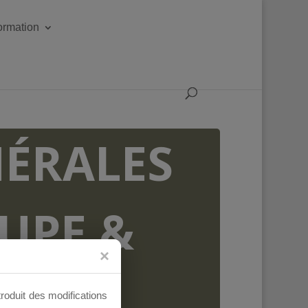
formation
ÉRALES
OUPE &
AUX
troduit des modifications