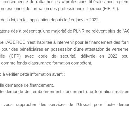
our conséquence de rattacher les « professions libérales non régl
professionnel de formation des professionnels libéraux (FIF PL).
SMES DE FO
de la loi
, en fait application depuis le 1er janvier 2022.
tatons
dès à présent
qu’une majorité de PLNR ne relèvent plus de l’
 l’AGEFICE n’est habilitée à intervenir pour le financement des forma
 a 17 heures
 pour des bénéficiaires en possession d’une attestation de versement
nnelle (CFP) avec code de sécurité, délivrée en 2022 pour
 comme fonds d’assurance formation compétent
.
à vérifier cette information avant :
elle demande de financement,
ute demande de remboursement concernant une formation réalisée p
ation. Il accueille également les Conseillers salariés de l’AGEFICE 
t possible de laisser un message ou poser vos questions concernant l
à vous rapprocher des services de l’Urssaf pour toute dema
mation qui ont besoin de renseignements sur l’AGEFICE et sur les a
t éventuellement bénéficier.
sur cet espace sont considérés comme étant des messages
confident