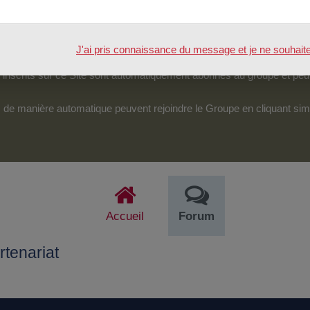
tenu.
véreraient d’une particulière pertinence, certains des échanges pour
J'ai pris connaissance du message et je ne souhaite pl
pouvoir accéder et intervenir sur cet espace.
nscrits sur ce Site sont automatiquement abonnés au groupe et peu
its de manière automatique peuvent rejoindre le Groupe en cliquant si
Accueil
Forum
tenariat