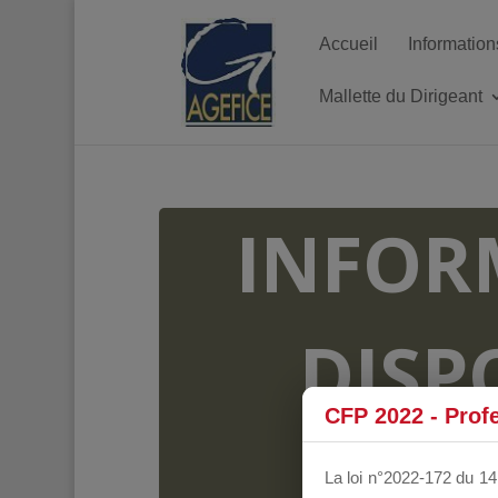
Accueil
Information
Mallette du Dirigeant
INFOR
DISP
CFP 2022 - Prof
FO
La loi n°2022-172 du 14 