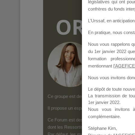
législatives qui ont p
confrères du fonds inter
ORGANI
L’Urssaf,
en anticipation 
En pratique, nous cons
Nous vous rappelons que
Groupe Public
il y
du 1er janvier 2022 que
formation professio
mentionnant
l’AGEFICE
Nous vous invitons donc 
Le dépôt de toute nouv
La transmission de to
Ce groupe est destiné aux Organismes de form
1er janvier 2022.
Il propose un espace forum, sur lequel il es
Nous vous invitons 
complémentaire.
Ce Forum est destiné aux Organismes de for
dont les Ressortissants de l’AGEFICE peuven
Stéphane Kirn,
Par défaut, les messages qui sont postés 