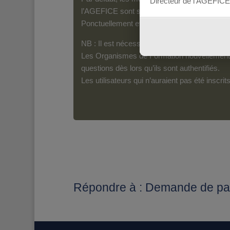
Directeur de l’AGEFICE
l’AGEFICE sont susceptibles d’en lire le con
Ponctuellement et pour les messages qui s’a
NB : Il est nécessaire d’être inscrit(e) pour 
Les Organismes de Formation nouvellement i
questions dès lors qu’ils sont authentifiés.
Les utilisateurs qui n’auraient pas été inscr
Répondre à : Demande de par