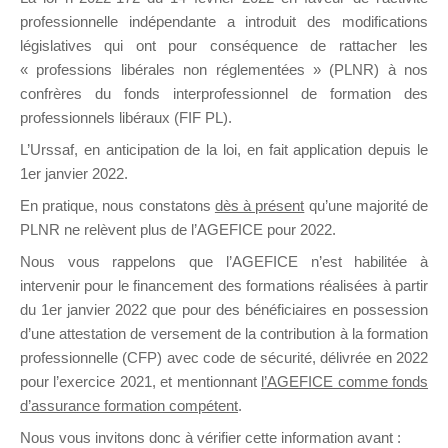
professionnelle indépendante a introduit des modifications
législatives qui ont pour conséquence de rattacher les
DE
« professions libérales non réglementées » (PLNR) à nos
confrères du fonds interprofessionnel de formation des
professionnels libéraux (FIF PL).
L’Urssaf,
en anticipation de la loi
, en fait application depuis le
FORMATIO
1er janvier 2022.
En pratique, nous constatons
dès à présent
qu’une majorité de
PLNR ne relèvent plus de l’AGEFICE pour 2022.
Groupe Public
Nous vous rappelons que l’AGEFICE n’est habilitée à
il y a 19 heures
intervenir pour le financement des formations réalisées à partir
du 1er janvier 2022 que pour des bénéficiaires en possession
d’une attestation de versement de la contribution à la formation
professionnelle (CFP) avec code de sécurité, délivrée en 2022
pour l’exercice 2021, et mentionnant
l’AGEFICE comme fonds
d’assurance formation compétent
.
Ce groupe est destiné aux Organismes de
Nous vous invitons donc à vérifier cette information avant :
formation. Il accueille également les Conseillers