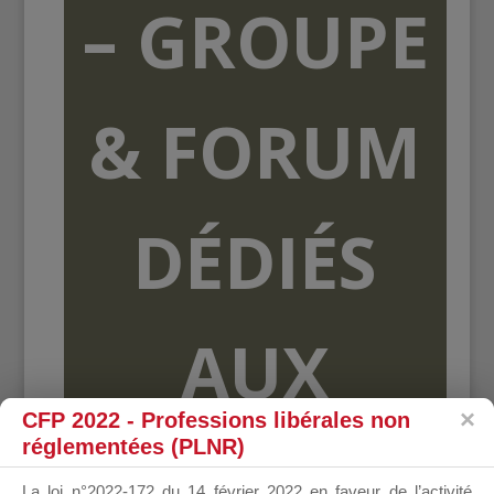
– GROUPE
& FORUM
DÉDIÉS
AUX
CFP 2022 - Professions libérales non
réglementées (PLNR)
ORGANISME
La loi n°2022-172 du 14 février 2022 en faveur de l’activité