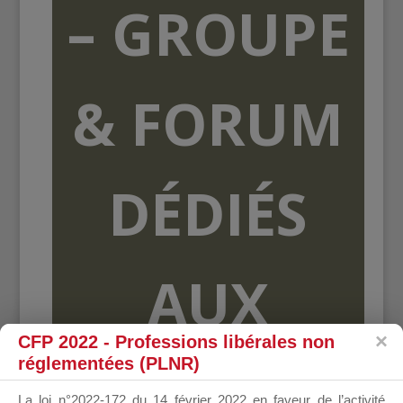
– GROUPE
& FORUM
DÉDIÉS
AUX
CFP 2022 - Professions libérales non
réglementées (PLNR)
ORGANISME
La loi n°2022-172 du 14 février 2022 en faveur de l’activité