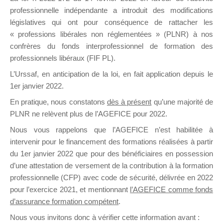
professionnelle indépendante a introduit des modifications
législatives qui ont pour conséquence de rattacher les
DE
« professions libérales non réglementées » (PLNR) à nos
confrères du fonds interprofessionnel de formation des
professionnels libéraux (FIF PL).
L’Urssaf,
en anticipation de la loi
, en fait application depuis le
FORMATIO
1er janvier 2022.
En pratique, nous constatons
dès à présent
qu’une majorité de
PLNR ne relèvent plus de l’AGEFICE pour 2022.
Groupe Public
Nous vous rappelons que l’AGEFICE n’est habilitée à
il y a 6 heures
intervenir pour le financement des formations réalisées à partir
du 1er janvier 2022 que pour des bénéficiaires en possession
d’une attestation de versement de la contribution à la formation
professionnelle (CFP) avec code de sécurité, délivrée en 2022
pour l’exercice 2021, et mentionnant
l’AGEFICE comme fonds
d’assurance formation compétent
.
Ce groupe est destiné aux Organismes de
Nous vous invitons donc à vérifier cette information avant :
formation. Il accueille également les Conseillers