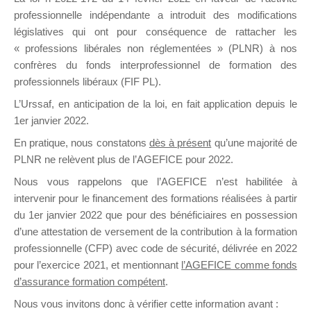
professionnelle indépendante a introduit des modifications
législatives qui ont pour conséquence de rattacher les
DE
« professions libérales non réglementées » (PLNR) à nos
confrères du fonds interprofessionnel de formation des
professionnels libéraux (FIF PL).
L’Urssaf,
en anticipation de la loi
, en fait application depuis le
FORMATIO
1er janvier 2022.
En pratique, nous constatons
dès à présent
qu’une majorité de
PLNR ne relèvent plus de l’AGEFICE pour 2022.
Groupe Public
Nous vous rappelons que l’AGEFICE n’est habilitée à
il y a un jour
intervenir pour le financement des formations réalisées à partir
du 1er janvier 2022 que pour des bénéficiaires en possession
d’une attestation de versement de la contribution à la formation
professionnelle (CFP) avec code de sécurité, délivrée en 2022
pour l’exercice 2021, et mentionnant
l’AGEFICE comme fonds
d’assurance formation compétent
.
Ce groupe est destiné aux Organismes de
Nous vous invitons donc à vérifier cette information avant :
formation. Il accueille également les Conseillers