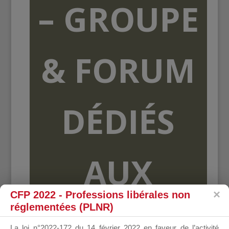
– GROUPE
& FORUM
DÉDIÉS
AUX
CFP 2022 - Professions libérales non
réglementées (PLNR)
ORGANISME
La loi n°2022-172 du 14 février 2022 en faveur de l’activité