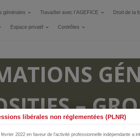
s générales
Travailler avec l’AGEFICE
Droit de la 
Espace privatif
Contrôles
MATIONS GÉN
OSITIFS – GR
essions libérales non réglementées (PLNR)
RUM DÉDIÉS 
février 2022 en faveur de l’activité professionnelle indépendante a in