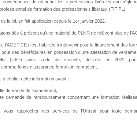
our conséquence de rattacher les « professions libérales non régl
professionnel de formation des professionnels libéraux (FIF PL).
SMES DE FO
de la loi
, en fait application depuis le 1er janvier 2022.
tatons
dès à présent
qu’une majorité de PLNR ne relèvent plus de l’
 l’AGEFICE n’est habilitée à intervenir pour le financement des forma
 a 7 heures
 pour des bénéficiaires en possession d’une attestation de versement
nnelle (CFP) avec code de sécurité, délivrée en 2022 pour
 comme fonds d’assurance formation compétent
.
à vérifier cette information avant :
elle demande de financement,
ute demande de remboursement concernant une formation réalisée p
ation. Il accueille également les Conseillers salariés de l’AGEFICE 
t possible de laisser un message ou poser vos questions concernant l
à vous rapprocher des services de l’Urssaf pour toute dema
mation qui ont besoin de renseignements sur l’AGEFICE et sur les a
t éventuellement bénéficier.
sur cet espace sont considérés comme étant des messages
confident