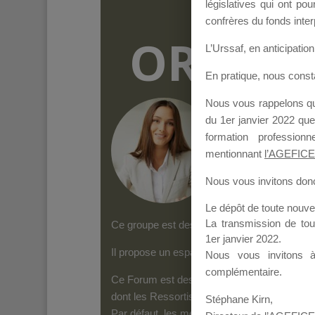
législatives qui ont p
confrères du fonds inter
ORGANI
L’Urssaf,
en anticipation 
En pratique, nous cons
Nous vous rappelons que
Groupe Public
il y
du 1er janvier 2022 que
formation professio
mentionnant
l’AGEFICE
Nous vous invitons donc 
Le dépôt de toute nouv
La transmission de to
Ce groupe est destiné aux Organismes de form
1er janvier 2022.
Il propose un espace forum, sur lequel il es
Nous vous invitons 
complémentaire.
Ce Forum est destiné aux Organismes de for
dont les Ressortissants de l’AGEFICE peuven
Stéphane Kirn,
Par défaut, les messages qui sont postés 