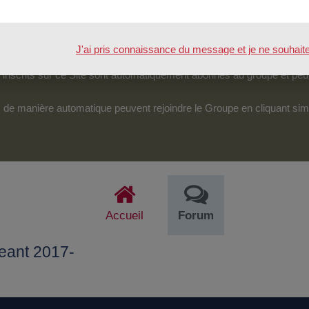
tenu.
véreraient d’une particulière pertinence, certains des échanges pour
J'ai pris connaissance du message et je ne souhaite pl
pouvoir accéder et intervenir sur cet espace.
nscrits sur ce Site sont automatiquement abonnés au groupe et peu
its de manière automatique peuvent rejoindre le Groupe en cliquant si
Accueil
Forum
geant 2017-