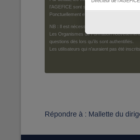
Directeur de l’AGEFICE
l’AGEFICE sont susceptibles d’en lire le con
Ponctuellement et pour les messages qui s’a
NB : Il est nécessaire d’être inscrit(e) pour 
Les Organismes de Formation nouvellement i
questions dès lors qu’ils sont authentifiés.
Les utilisateurs qui n’auraient pas été inscr
Répondre à : Mallette du diri