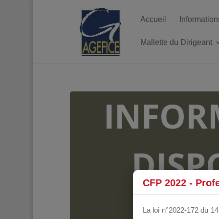
Accueil
Information
Mallette du Dirigeant
INFOR
DISP
CFP 2022 - Prof
FO
La loi n°2022-172 du 14 