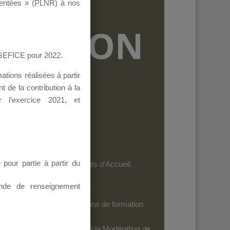
ementées » (PLNR) à nos
RMATION
AGEFICE pour 2022.
tions réalisées à partir
 de la contribution à la
 l’exercice 2021, et
our partie à partir du
et les personnels des Points d’Accueil.
es dispositifs de l’AGEFICE.
nde de renseignement
ides au financement d’actions de formation
iels
: Seuls leurs Auteurs et la Modération de