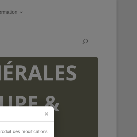
formation
ÉRALES
OUPE &
AUX
troduit des modifications